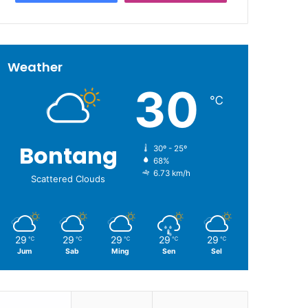
Weather
30
℃
Bontang
30º - 25º
68%
6.73 km/h
Scattered Clouds
29
29
29
29
29
℃
℃
℃
℃
℃
Jum
Sab
Ming
Sen
Sel