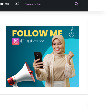
Random Article
Search
-BOOK
for