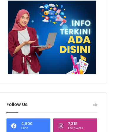
Follow Us
4,500
7,315
Fans
Followers