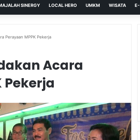
MAJALAH SINERGY
LOCAL HERO
UMKM
WISATA
E
ra Perayaan MPPK Pekerja
dakan Acara
 Pekerja