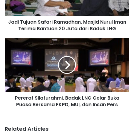
Iman
Terima
Bantuan
Jadi Tujuan Safari Ramadhan, Masjid Nurul Iman
20
Juta
Terima Bantuan 20 Juta dari Badak LNG
dari
Badak
Pererat
LNG
Silaturahmi,
Badak
LNG
Gelar
Pada kegiatan Safari Ramadhan ini LAZ Yaumil
Buka
menyalurkan ratusan paket sembako bagi warga pesisir,
Puasa
serta bantuan dana operasional untuk masjid di Tihi-Tihi,
Bersama
FKPD,
Selangan, dan Melahing. Bantuan diserahkan secara
Pererat Silaturahmi, Badak LNG Gelar Buka
MUI,
simbolis oleh Ketua LAZ Yaumil Padang Wikar Hapsoro.
dan
Puasa Bersama FKPD, MUI, dan Insan Pers
Insan
Pers
Related Articles