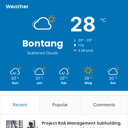
Weather
28
℃
Bontang
30º - 25º
71%
3.38 km/h
Scattered Clouds
30
31
29
29
30
℃
℃
℃
℃
℃
Kam
Jum
Sab
Ming
Sen
Recent
Popular
Comments
Project Risk Management Subholding