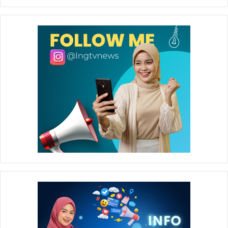
melihat langsung alur bisnis Badak LNG sebagai
perusahaan penyumbang devisa bagi negara.
Penyerahan cinderamata oleh Dir.& COO Badak LNG Gitut
Yuliaskar.