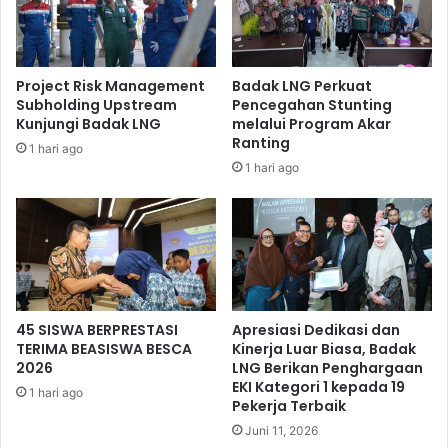
Project Risk Management
Badak LNG Perkuat
Subholding Upstream
Pencegahan Stunting
Kunjungi Badak LNG
melalui Program Akar
Ranting
1 hari ago
1 hari ago
Rombongan BKF dan SKK Migas diatas kapal LNG Maran Gas
Mystras.
Badan Kebijakan Fiskal merupakan unit setingkat Eselon 1
di bawah Kementerian Keuangan Republik Indonesia yang
memiliki peran strategis sebagai perumus kebijakan fiskal
45 SISWA BERPRESTASI
Apresiasi Dedikasi dan
dan sektor keuangan, dengan lingkup tugas meliputi
TERIMA BEASISWA BESCA
Kinerja Luar Biasa, Badak
ekonomi makro, pendapatan negara, belanja negara,
2026
LNG Berikan Penghargaan
pembiayaan, sektor keuangan dan kerja sama
EKI Kategori 1 kepada 19
1 hari ago
Pekerja Terbaik
internasional. Berkaitan dengan perannya, maka
Juni 11, 2026
kunjungan di Badak LNG ini penting dilakukan untuk dapat