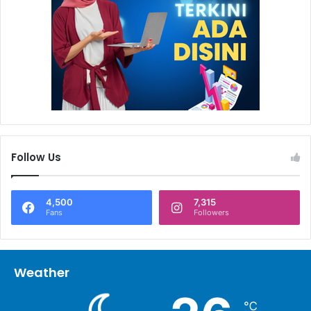
Penyerahan cinderamata oleh Dir.& COO Badak LNG Gitut
Yuliaskar.
Follow Us
4,500
7,315
Fans
Followers
Weather
℃