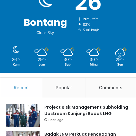
26
Foto bersama BKF & SKK Migas dengan manajemen Badak LNG
Bontang
26º - 25º
Dengan adanya kunjungan dari Badan Kebijakan Fiskal dan
83%
SKK Migas akan dapat terjalin hubungan kemitraan yang
5.06 km/h
Clear Sky
semakin sinergis guna mendukung bisnis migas ke depan
(*).
26
29
30
30
29
℃
℃
℃
℃
℃
Kam
Jum
Sab
Ming
Sen
Recent
Popular
Comments
Project Risk Management Subholding
Upstream Kunjungi Badak LNG
1 hari ago
Badak LNG Perkuat Pencegahan