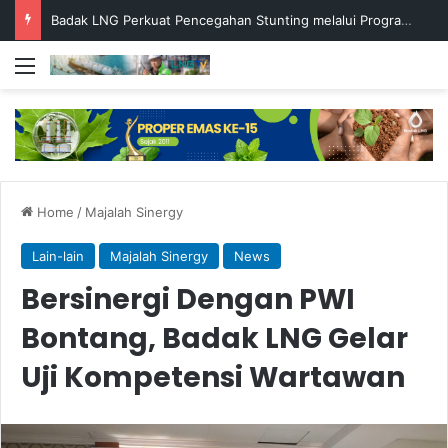
Badak LNG Perkuat Pencegahan Stunting melalui Program Akar Ranting
Menu
Home
/
Majalah Sinergy
Lain-lain
Majalah Sinergy
News
Bersinergi Dengan PWI
Bontang, Badak LNG Gelar
Uji Kompetensi Wartawan