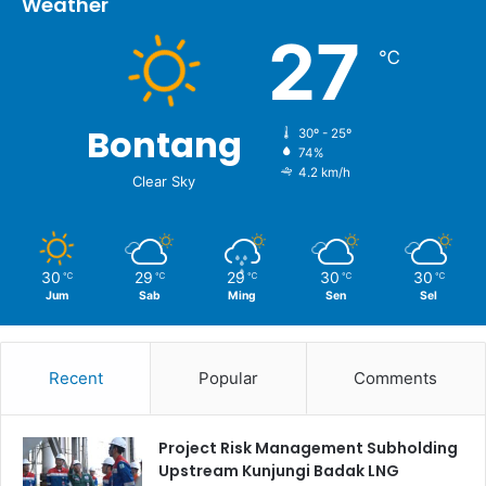
Weather
27
℃
Bontang
30º - 25º
74%
4.2 km/h
Clear Sky
30
29
29
30
30
℃
℃
℃
℃
℃
Jum
Sab
Ming
Sen
Sel
Recent
Popular
Comments
Project Risk Management Subholding
Upstream Kunjungi Badak LNG