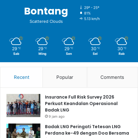
Bontang
29º - 25º
81%
5.13 km/h
Scattered Clouds
29
29
29
30
30
℃
℃
℃
℃
℃
Sab
Ming
Sen
Sel
Rab
Recent
Popular
Comments
Insurance Full Risk Survey 2026
Perkuat Keandalan Operasional
Badak LNG
9 jam ago
Badak LNG Peringati Tetesan LNG
Perdana ke-49 dengan Doa Bersama