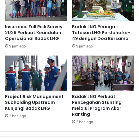
Insurance Full Risk Survey
Badak LNG Peringati
2026 Perkuat Keandalan
Tetesan LNG Perdana ke-
Operasional Badak LNG
49 dengan Doa Bersama
9 jam ago
9 jam ago
Project Risk Management
Badak LNG Perkuat
Subholding Upstream
Pencegahan Stunting
Kunjungi Badak LNG
melalui Program Akar
Ranting
2 hari ago
2 hari ago