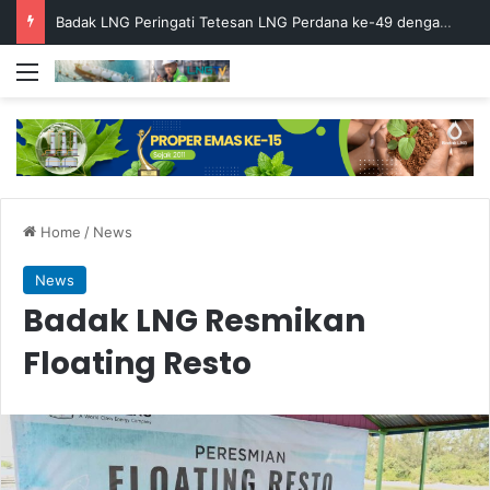
Badak LNG Peringati Tetesan LNG Perdana ke-49 dengan Doa Bersama
Menu
Home
/
News
News
Badak LNG Resmikan
Floating Resto