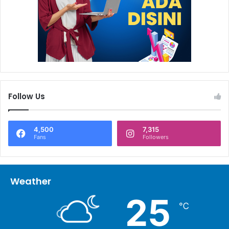
Follow Us
4,500
7,315
Fans
Followers
Weather
25
℃