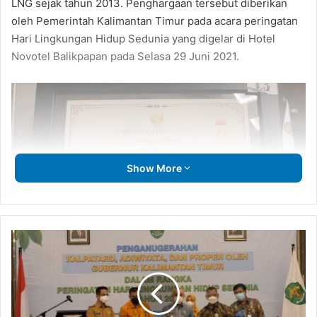
LNG sejak tahun 2013. Penghargaan tersebut diberikan
oleh Pemerintah Kalimantan Timur pada acara peringatan
Hari Lingkungan Hidup Sedunia yang digelar di Hotel
Novotel Balikpapan pada Selasa 29 Juni 2021.
Show More
Komitmen
Lestarikan
Penghargaan ini merupakan yang kesembilan kalinya
Mangrove,
diterima oleh Badak LNG.
Muhammad
Ali
Penghargaan PROPER Emas diserahkan oleh Gubernur
Terima