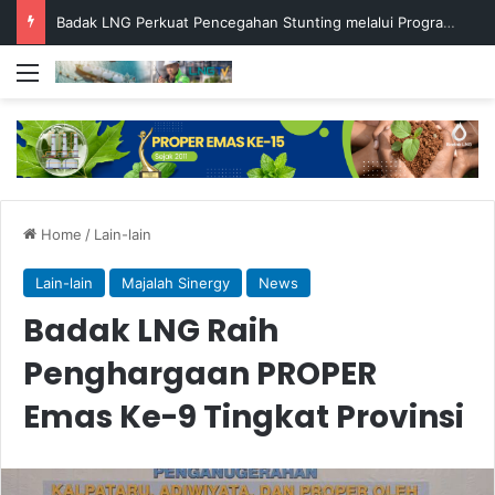
Badak LNG Perkuat Pencegahan Stunting melalui Program Akar Ranting
Menu
Home
/
Lain-lain
Lain-lain
Majalah Sinergy
News
Badak LNG Raih
Penghargaan PROPER
Emas Ke-9 Tingkat Provinsi