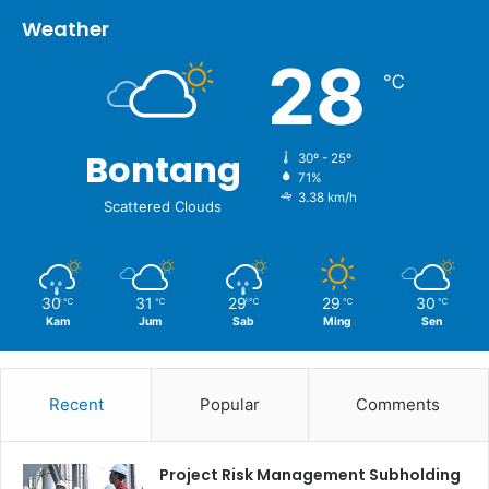
Weather
28
℃
Bontang
30º - 25º
71%
3.38 km/h
Scattered Clouds
30
31
29
29
30
℃
℃
℃
℃
℃
Kam
Jum
Sab
Ming
Sen
Recent
Popular
Comments
Project Risk Management Subholding