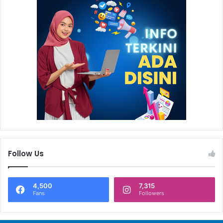
Follow Us
4,500
7,315
Fans
Followers