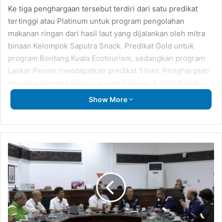
Ke tiga penghargaan tersebut terdiri dari satu predikat
tertinggi atau Platinum untuk program pengolahan
makanan ringan dari hasil laut yang dijalankan oleh mitra
binaan Kelompok Saputra Snack. Predikat Gold untuk
program Bontang Kuala Ecotourism, sedangkan program
Laskar Pesisir mendapatkan predikat Silver. Penghargaan
tersebut diterima langsung oleh Director & COO Badak
LNG Gitut Yuliaskar.
Show More
Rombongan
Eni
Muara
Bakau
Kunjungi
Badak
LNG