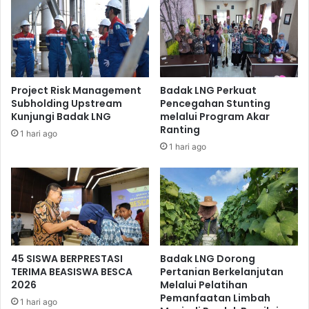
Project Risk Management
Badak LNG Perkuat
Subholding Upstream
Pencegahan Stunting
Kunjungi Badak LNG
melalui Program Akar
Ranting
1 hari ago
1 hari ago
Corporate Secretary, Sigit Hanggoro menerima penghargaan
kategori Gold.
Perlu diketahui, program pengolahan makanan ringan dari
hasil laut yang dijalankan oleh mitra binaan Kelompok
Saputra Snack dianugerahi predikat Platinum lantaran
terbukti mampu membina dan mengembangkan kelompok
45 SISWA BERPRESTASI
Badak LNG Dorong
binaan menjadi salah satu pelaku usaha mikro kecil dan
TERIMA BEASISWA BESCA
Pertanian Berkelanjutan
menengah atau UMKM di Kota Bontang yang sukses dalam
2026
Melalui Pelatihan
Pemanfaatan Limbah
memproduksi aneka olahan makanan ringan dari hasil laut.
1 hari ago