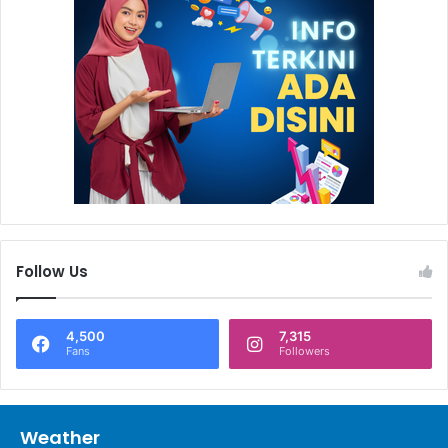
Selain Platinum, program CSR Badak LNG Bontang Kuala
Ecotourism menyabet predikat Gold karena dinilai telah
berhasil memberdayakan masyarakat untuk
memaksimalkan potensi lokal menjadi destinasi wisata
unggulan di Kota Bontang. Program yang dijalankan oleh
Kelompok Maskapei ini diresmikan sejak tahun 2016 lalu
dengan menyajikan wisata unggulan berupa menyusuri
Sungai Belanda, snorkling di Pulau Segajah, dan fasilitas
homestay atau penginapan di atas laut.
Follow Us
4,500
7,315
Fans
Followers
Weather