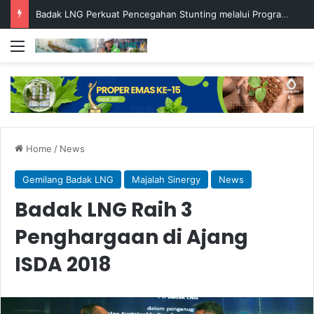
Badak LNG Perkuat Pencegahan Stunting melalui Program Akar Ranting
Menu
Home
/
News
Gemilang Badak LNG
Majalah Sinergy
News
Badak LNG Raih 3
Penghargaan di Ajang
ISDA 2018