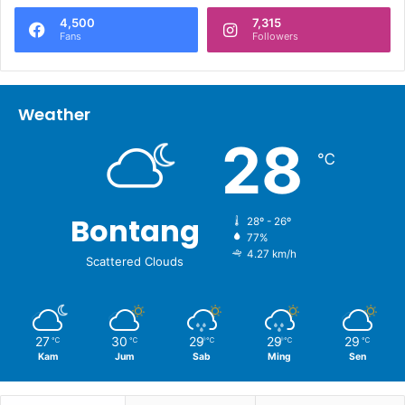
4,500
7,315
Fans
Followers
Weather
28
℃
Bontang
28º - 26º
77%
4.27 km/h
Scattered Clouds
27
30
29
29
29
℃
℃
℃
℃
℃
Kam
Jum
Sab
Ming
Sen