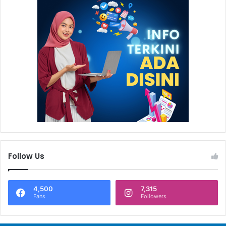
Follow Us
4,500
7,315
Fans
Followers