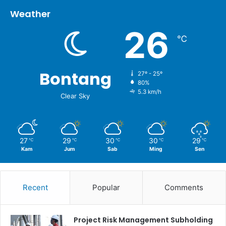
Weather
26
℃
Bontang
27º - 25º
80%
5.3 km/h
Clear Sky
27
29
30
30
29
℃
℃
℃
℃
℃
Kam
Jum
Sab
Ming
Sen
Recent
Popular
Comments
Project Risk Management Subholding