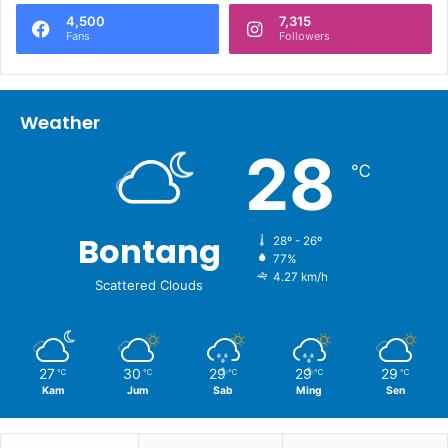
4,500
7,315
Fans
Followers
Weather
28
℃
Bontang
28º - 26º
77%
4.27 km/h
Scattered Clouds
27
30
29
29
29
℃
℃
℃
℃
℃
Kam
Jum
Sab
Ming
Sen