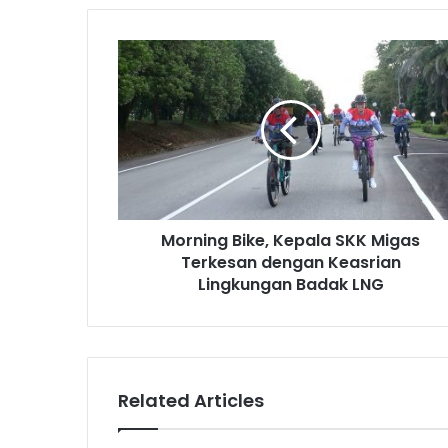
Morning
Bike,
Kepala
SKK
Migas
Terkesan
dengan
Keasrian
Lingkungan
Morning Bike, Kepala SKK Migas
Badak
LNG
Terkesan dengan Keasrian
Lingkungan Badak LNG
Related Articles