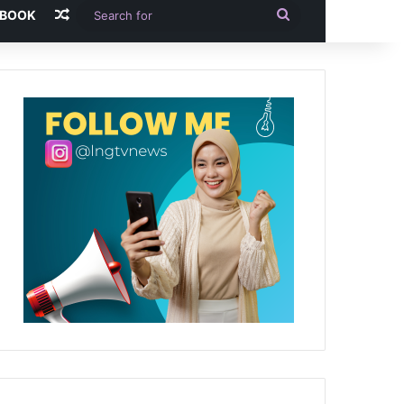
Random Article
Search
-BOOK
for