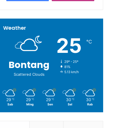
Weather
25
℃
Bontang
29º - 25º
81%
5.13 km/h
Scattered Clouds
29
29
29
30
30
℃
℃
℃
℃
℃
Sab
Ming
Sen
Sel
Rab