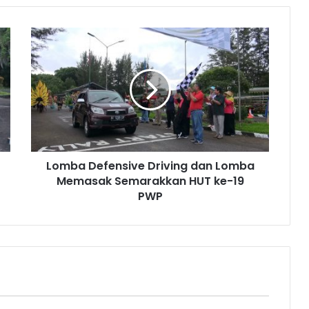
Lomba
Defensive
Driving
dan
Lomba
Memasak
Semarakkan
HUT
ke-
Lomba Defensive Driving dan Lomba
19
PWP
Memasak Semarakkan HUT ke-19
PWP