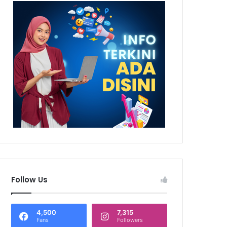
Follow Us
4,500
7,315
Fans
Followers