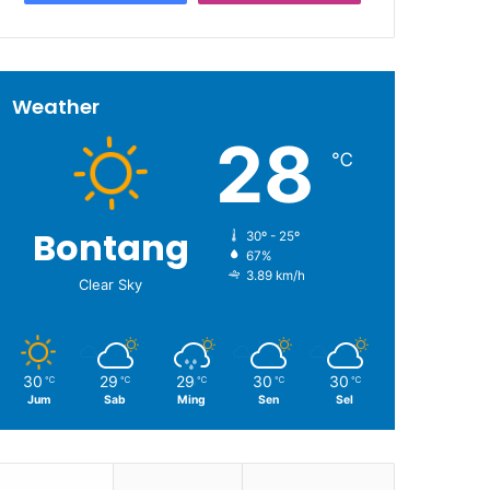
Weather
28
℃
Bontang
30º - 25º
67%
3.89 km/h
Clear Sky
30
29
29
30
30
℃
℃
℃
℃
℃
Jum
Sab
Ming
Sen
Sel