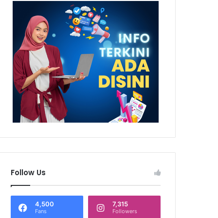
Follow Us
4,500
7,315
Fans
Followers