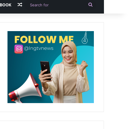
Random Article
Search
-BOOK
for