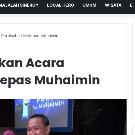
MAJALAH SINERGY
LOCAL HERO
UMKM
WISATA
E
 Perpisahan Melepas Muhaimin
kan Acara
lepas Muhaimin