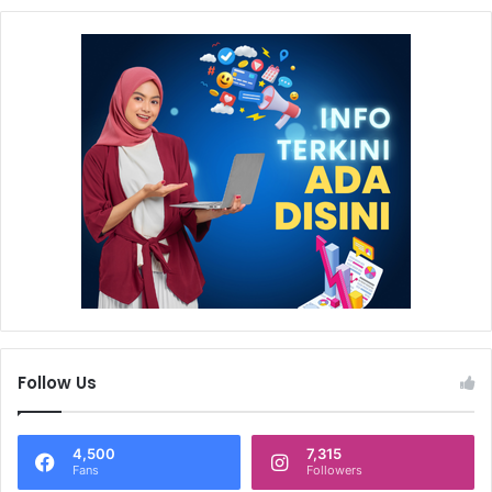
Follow Us
4,500
7,315
Fans
Followers