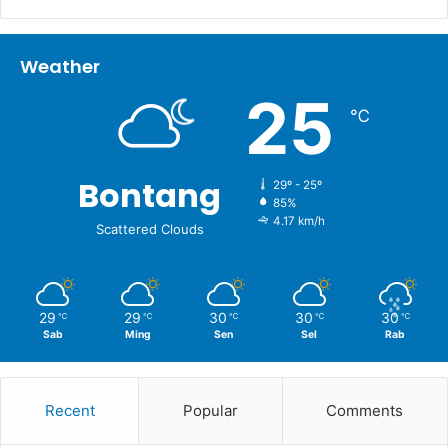
Weather
25
℃
Bontang
29º - 25º
85%
4.17 km/h
Scattered Clouds
29
29
30
30
30
℃
℃
℃
℃
℃
Sab
Ming
Sen
Sel
Rab
Recent
Popular
Comments