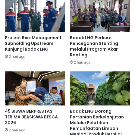
memberikan pengalaman yang sangat berkesan bagi Tim
Aset PT Pertamina Persero yang menilai kawasan Sungai
Belanda masih sangat alami, asri, dan bersih dari sampah.
Didampingi oleh Pemandu Wisata dari Masyarakat Kreatif
Project Risk Management
Badak LNG Perkuat
Subholding Upstream
Pencegahan Stunting
Pesisir Bontang Kuala sebagai pengelola Bontang Kuala
Kunjungi Badak LNG
melalui Program Akar
Ecotorism, Tim Aset PT Pertamina Persero mendapatkan
Ranting
2 hari ago
penjelasan mengenai sejarah Sungai Belanda yang konon
2 hari ago
dulunya merupakan tempat persembunyian masyarakat
lokal (*).
45 SISWA BERPRESTASI
Badak LNG Dorong
TERIMA BEASISWA BESCA
Pertanian Berkelanjutan
2026
Melalui Pelatihan
Pemanfaatan Limbah
2 hari ago
Menjadi Produk Bernilai