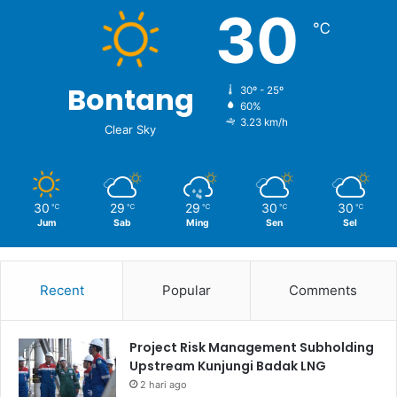
30
℃
Bontang
30º - 25º
60%
3.23 km/h
Clear Sky
30
29
29
30
30
℃
℃
℃
℃
℃
Jum
Sab
Ming
Sen
Sel
Recent
Popular
Comments
Project Risk Management Subholding
Upstream Kunjungi Badak LNG
2 hari ago