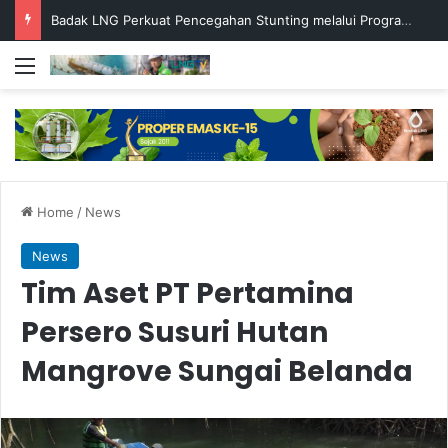
Badak LNG Perkuat Pencegahan Stunting melalui Program Akar Ranting
Menu
Home
/
News
News
Tim Aset PT Pertamina
Persero Susuri Hutan
Mangrove Sungai Belanda