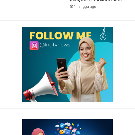
1 minggu ago
Sebagai orang tua, Sabirudin dan Halifah pun mengaku
bangga karena perjuangan anaknya telah membuahkan
hasil sehingga dapat diterima sebagai pekerja di
perusahaan energi kelas dunia Badak LNG (*).