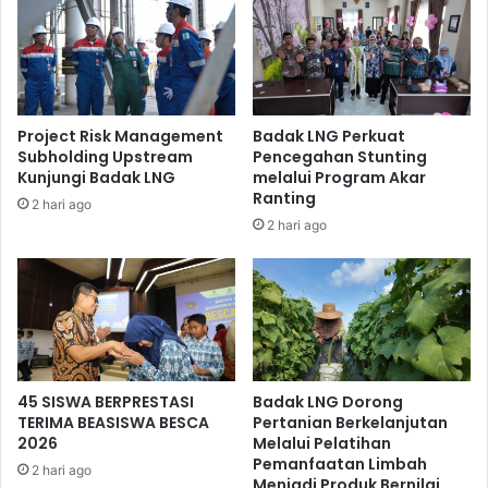
menjalani program magang tersebut, Syarif melamar
sebagai mitra kerja Badak LNG. Lima bulan bekerja sebagai
mitra kerja, Syarif pun mencoba untuk mendaftar dalam
program Management Trainee angkatan 11A. Syarif pun
akhirnya lolos sebagai peserta program Management
Project Risk Management
Badak LNG Perkuat
Subholding Upstream
Pencegahan Stunting
Trainee hingga akhirnya diangkat sebagai pekerja tetap
Kunjungi Badak LNG
melalui Program Akar
setelah 9 bulan menjalani program tersebut.
Ranting
2 hari ago
2 hari ago
45 SISWA BERPRESTASI
Badak LNG Dorong
TERIMA BEASISWA BESCA
Pertanian Berkelanjutan
2026
Melalui Pelatihan
Pemanfaatan Limbah
2 hari ago
Menjadi Produk Bernilai