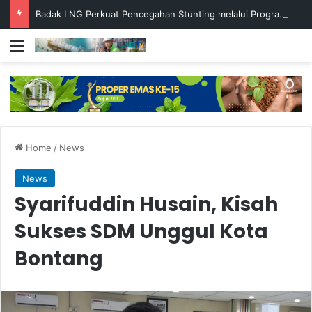
Badak LNG Perkuat Pencegahan Stunting melalui Program Akar Ranting
Menu
Home
/
News
News
Syarifuddin Husain, Kisah
Sukses SDM Unggul Kota
Bontang