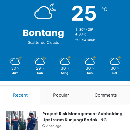
25
℃
Bontang
30º - 25º
83%
3.94 km/h
Scattered Clouds
30
29
30
30
30
℃
℃
℃
℃
℃
Jum
Sab
Ming
Sen
Sel
Recent
Popular
Comments
Project Risk Management Subholding
Upstream Kunjungi Badak LNG
2 hari ago