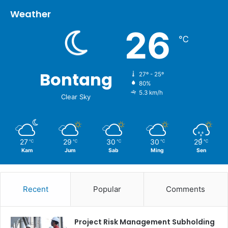
Weather
26
℃
Bontang
27º - 25º
80%
5.3 km/h
Clear Sky
27
29
30
30
29
℃
℃
℃
℃
℃
Kam
Jum
Sab
Ming
Sen
Recent
Popular
Comments
Project Risk Management Subholding