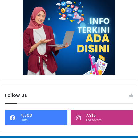
Follow Us
4,500
7,315
Fans
Followers