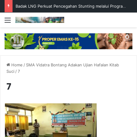
Badak LNG Perkuat Pencegahan Stunting melalui Program Akar Ranting
Menu
Home
/
SMA Vidatra Bontang Adakan Ujian Hafalan Kitab
Suci
/
7
7