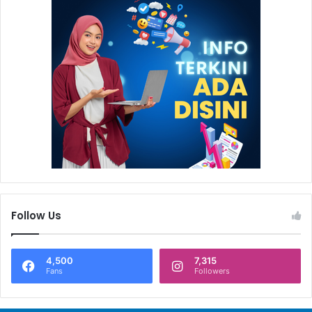
Follow Us
4,500
7,315
Fans
Followers