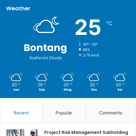
Weather
25
℃
Bontang
30º - 25º
86%
3.78 km/h
Scattered Clouds
30
29
30
30
30
℃
℃
℃
℃
℃
Jum
Sab
Ming
Sen
Sel
Recent
Popular
Comments
Project Risk Management Subholding