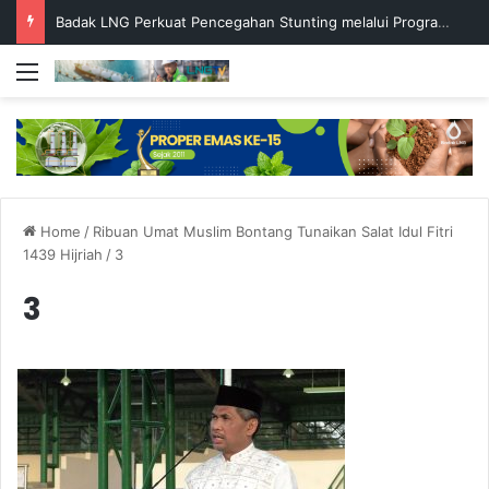
Badak LNG Perkuat Pencegahan Stunting melalui Program Akar Ranting
Menu
Home
/
Ribuan Umat Muslim Bontang Tunaikan Salat Idul Fitri
1439 Hijriah
/
3
3