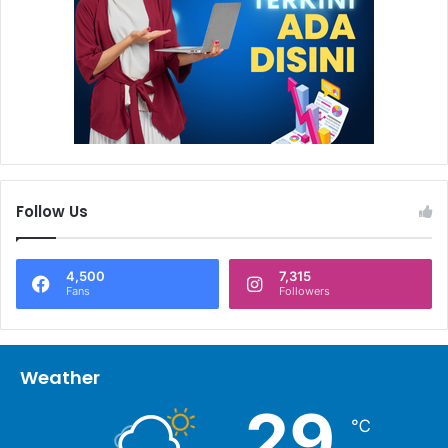
Follow Us
4,500
7,315
Fans
Followers
Weather
29
℃