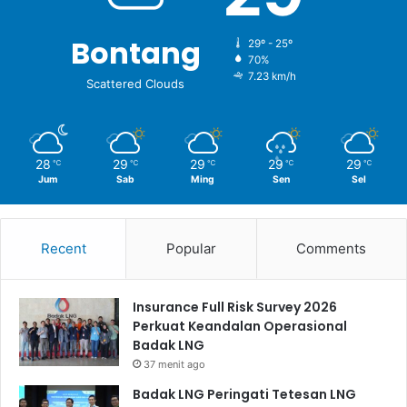
Bontang
29º - 25º
70%
7.23 km/h
Scattered Clouds
28
29
29
29
29
℃
℃
℃
℃
℃
Jum
Sab
Ming
Sen
Sel
Recent
Popular
Comments
Insurance Full Risk Survey 2026
Perkuat Keandalan Operasional
Badak LNG
37 menit ago
Badak LNG Peringati Tetesan LNG