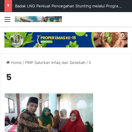
Badak LNG Perkuat Pencegahan Stunting melalui Program Akar Ranting
Menu
Home
/
PWP Salurkan Infaq dan Sedekah
/
5
5