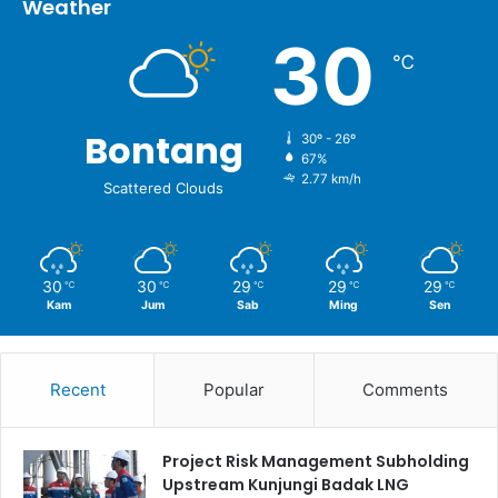
Weather
30
℃
Bontang
30º - 26º
67%
2.77 km/h
Scattered Clouds
30
30
29
29
29
℃
℃
℃
℃
℃
Kam
Jum
Sab
Ming
Sen
Recent
Popular
Comments
Project Risk Management Subholding
Upstream Kunjungi Badak LNG