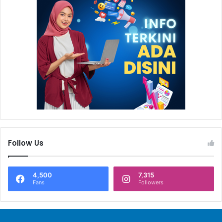
Follow Us
4,500
7,315
Fans
Followers