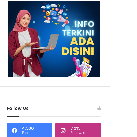
Follow Us
4,500
7,315
Fans
Followers