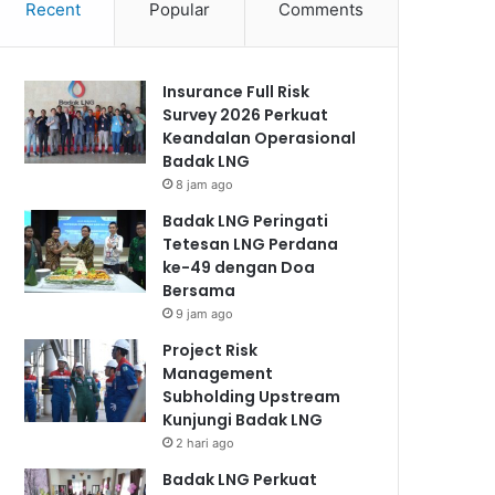
Recent
Popular
Comments
Insurance Full Risk
Survey 2026 Perkuat
Keandalan Operasional
Badak LNG
8 jam ago
Badak LNG Peringati
Tetesan LNG Perdana
ke-49 dengan Doa
Bersama
9 jam ago
Project Risk
Management
Subholding Upstream
Kunjungi Badak LNG
2 hari ago
Badak LNG Perkuat