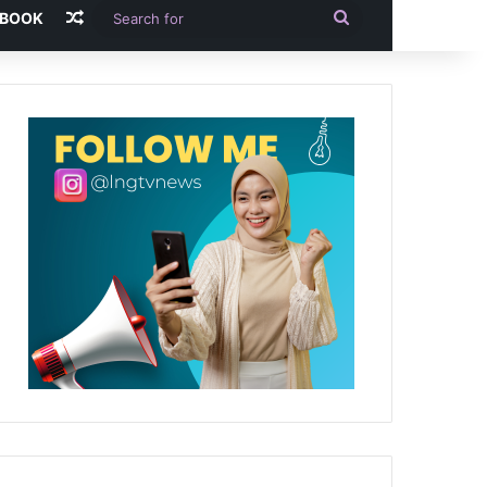
Random Article
Search
-BOOK
for