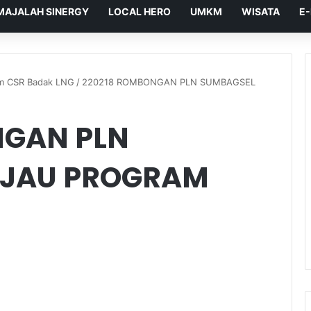
MAJALAH SINERGY
LOCAL HERO
UMKM
WISATA
E
m CSR Badak LNG
/
220218 ROMBONGAN PLN SUMBAGSEL
NGAN PLN
NJAU PROGRAM
G