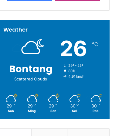
Weather
26
℃
Bontang
29º - 25º
80%
4.91 km/h
Scattered Clouds
29
29
29
30
30
℃
℃
℃
℃
℃
Sab
Ming
Sen
Sel
Rab