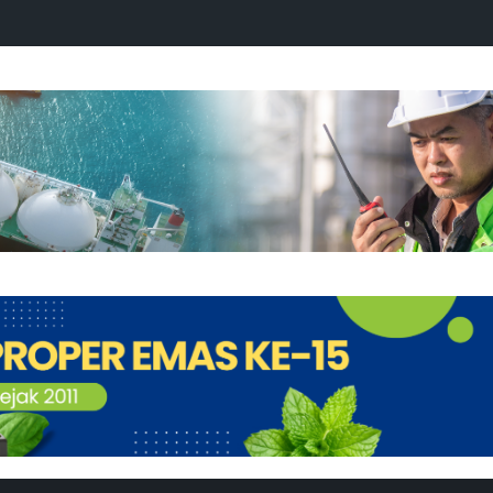
ringati Tetesan LNG Perdana ke-49 dengan Doa Bersama