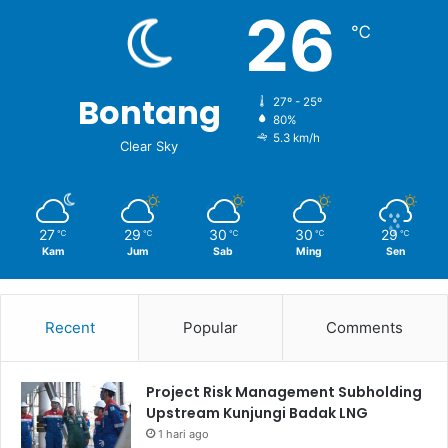
26
℃
Bontang
27º - 25º
80%
5.3 km/h
Clear Sky
27
29
30
30
29
℃
℃
℃
℃
℃
Kam
Jum
Sab
Ming
Sen
Recent
Popular
Comments
Project Risk Management Subholding
Upstream Kunjungi Badak LNG
1 hari ago