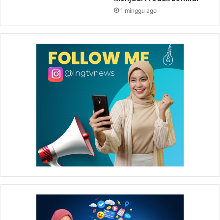
1 minggu ago
dengan baik oleh para anggota kelompok KSM Satimpo
Berhias sehingga dapat mendukung kelancaran usaha
sekaligus meningkatkan perekonomian.
Pelatihan ini dilatarbelakangi karena kurang efisiennya
penyimpanan kardus yang selama ini dilakukan oleh KSM
Satimpo Berhias. Oleh karena itu selain membantu