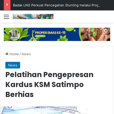
Badak LNG Perkuat Pencegahan Stunting melalui Program Akar Ranting
Menu
Home
/
News
News
Pelatihan Pengepresan
Kardus KSM Satimpo
Berhias