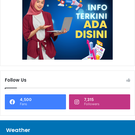
pengadaan mesin, Badak LNG juga memberikan pelatihan
optimalisasi penggunaan dan perawatan mesin
pengepresan kardus. Dengan dipres terlebih dahulu maka
kardus akan lebih efisien dalam penyimpanan atau tidak
terlalu memakan tempat. Teknisi pelatihan dari Chandong
Indonesia Muflihun menjelaskan dalam pelatihan ini
anggota KSM Satimpo Berhias diajarkan cara pengepresan
dan perawatan mesin (*).
Follow Us
4,500
7,315
Fans
Followers
Weather