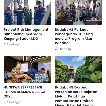
Ditemui disela-sela pelatihan, Lurah Satimpo Sofyansyah
menyampaikan ucapan terima kasih kepada Badak LNG
Project Risk Management
Badak LNG Perkuat
Subholding Upstream
Pencegahan Stunting
yang sudah berkontribusi memberdayakan masyarakat
Kunjungi Badak LNG
melalui Program Akar
lingkungan sekitar, khususnya di wilayah Kelurahan
Ranting
1 hari ago
Satimpo. Dengan diberikannya pelatihan optimalisasi
1 hari ago
penggunaan dan perawatan mesin pengepresan kardus
nantinya diharapkan dapat bermanfaat untuk meningkatkan
perekonomian warga.
Pelatihan ini merupakan bentuk komitmen Badak LNG
terhadap lingkungan di sekitar wilayah operasi melalui
45 SISWA BERPRESTASI
Badak LNG Dorong
pengelolaan sampah non B3 berbasis masyarakat.
TERIMA BEASISWA BESCA
Pertanian Berkelanjutan
Manager, Media, CSR, External Relations Corporate
2026
Melalui Pelatihan
Communication Department Badak LNG Bambang Eko
Pemanfaatan Limbah
1 hari ago
Menjadi Produk Bernilai
Wibisono berharap pelatihan ini dapat dimanfaatkan