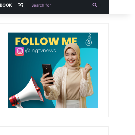
Random Article
Search
-BOOK
for