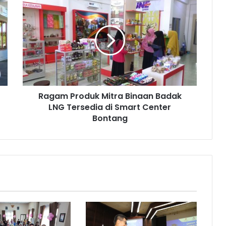
Produk
Mitra
Binaan
Badak
LNG
Tersedia
di
Smart
Ragam Produk Mitra Binaan Badak
Center
Bontang
LNG Tersedia di Smart Center
Bontang