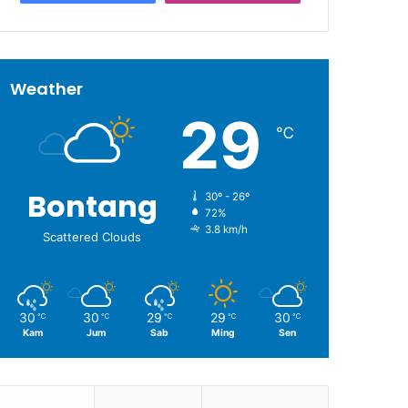
Weather
29
℃
Bontang
30º - 26º
72%
3.8 km/h
Scattered Clouds
30
30
29
29
30
℃
℃
℃
℃
℃
Kam
Jum
Sab
Ming
Sen