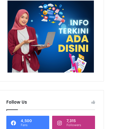
Follow Us
4,500
7,315
Fans
Followers