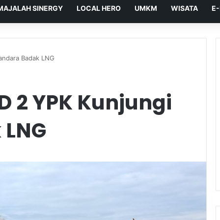
MAJALAH SINERGY
LOCAL HERO
UMKM
WISATA
E
Bandara Badak LNG
D 2 YPK Kunjungi
 LNG