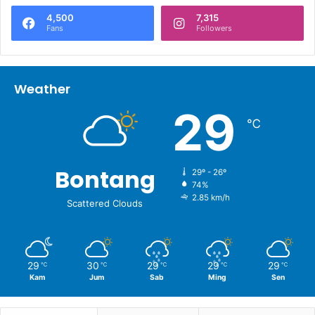
4,500
7,315
Fans
Followers
Weather
29
℃
Bontang
29º - 26º
74%
2.85 km/h
Scattered Clouds
29
30
29
29
29
℃
℃
℃
℃
℃
Kam
Jum
Sab
Ming
Sen