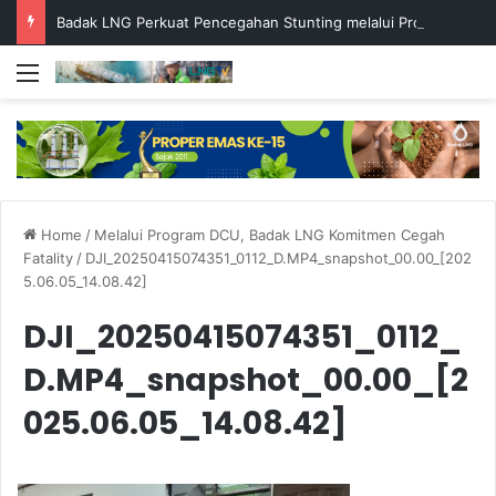
Badak LNG Perkuat Pencegahan Stunting melalui Program Akar Ranting
Menu
Home
/
Melalui Program DCU, Badak LNG Komitmen Cegah
Fatality
/
DJI_20250415074351_0112_D.MP4_snapshot_00.00_[202
5.06.05_14.08.42]
DJI_20250415074351_0112_
D.MP4_snapshot_00.00_[2
025.06.05_14.08.42]