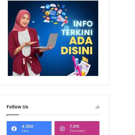
Follow Us
4,500
7,315
Fans
Followers