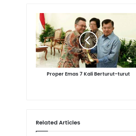
Proper
Emas
7
Kali
Berturut-
turut
Proper Emas 7 Kali Berturut-turut
Related Articles