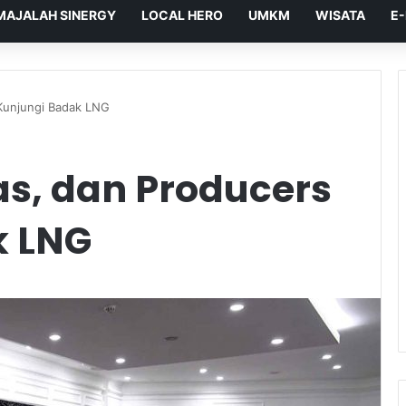
MAJALAH SINERGY
LOCAL HERO
UMKM
WISATA
E
Kunjungi Badak LNG
s, dan Producers
k LNG