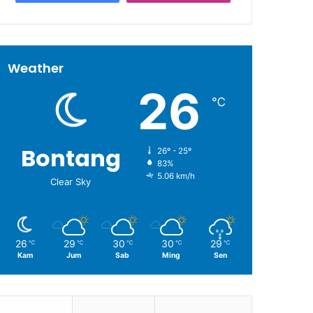
Weather
26
℃
Bontang
26º - 25º
83%
5.06 km/h
Clear Sky
26
29
30
30
29
℃
℃
℃
℃
℃
Kam
Jum
Sab
Ming
Sen