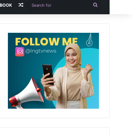
Random Article
Search
-BOOK
for