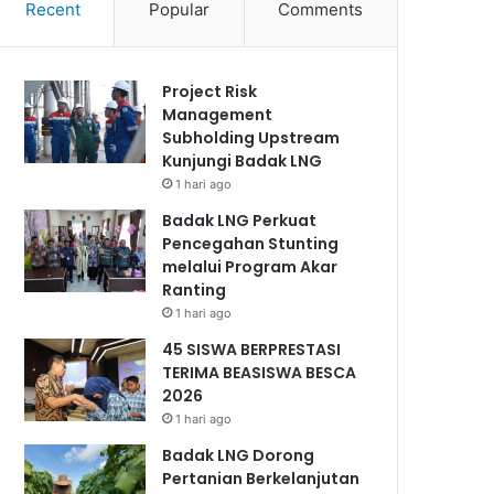
Recent
Popular
Comments
Project Risk
Management
Subholding Upstream
Kunjungi Badak LNG
1 hari ago
Badak LNG Perkuat
Pencegahan Stunting
melalui Program Akar
Ranting
1 hari ago
45 SISWA BERPRESTASI
TERIMA BEASISWA BESCA
2026
1 hari ago
Badak LNG Dorong
Pertanian Berkelanjutan