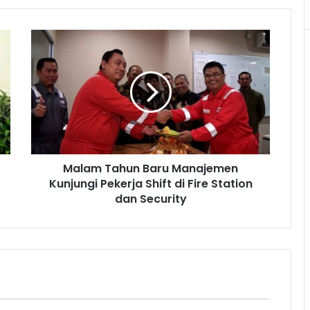
Malam
Tahun
Baru
Manajemen
Kunjungi
Pekerja
Shift
di
Fire
Malam Tahun Baru Manajemen
Station
dan
Kunjungi Pekerja Shift di Fire Station
Security
dan Security