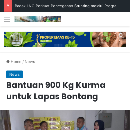
Badak LNG Perkuat Pencegahan Stunting melalui Program Akar Ranting
Menu
Home
/
News
News
Bantuan 900 Kg Kurma
untuk Lapas Bontang