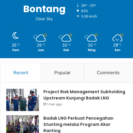
Bontang
26º - 25º
83%
5.06 km/h
Clear Sky
26
29
30
30
29
℃
℃
℃
℃
℃
Kam
Jum
Sab
Ming
Sen
Recent
Popular
Comments
Project Risk Management Subholding
Upstream Kunjungi Badak LNG
1 hari ago
Badak LNG Perkuat Pencegahan
Stunting melalui Program Akar
Ranting