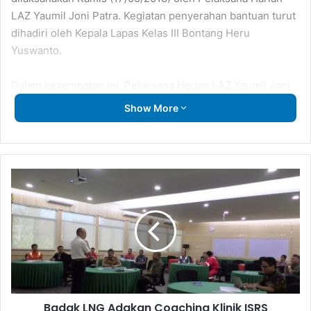
LAZ Yaumil Joni Patra. Kegiatan penyerahan bantuan turut
dihadiri oleh Kepala Lapas Kelas III Bontang Heru
Yuswanto.
Dalam kesempatan ini, Pelaksana Harian LAZ Yaumil Joni
Patra mengungkapkan rasa syukur karena dapat
Show More
menyalurkan bantuan dari para Muzaki kepada warga
binaan Lapas. Diharapkan bantuan ini dapat digunakan
sebagai bahan berbuka puasa warga binaan.
Badak
LNG
Adakan
Coaching
Klinik
ISRS
Badak LNG Adakan Coaching Klinik ISRS