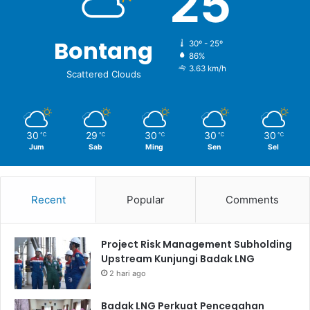
25
Bontang
30º - 25º
86%
3.63 km/h
Scattered Clouds
30
29
30
30
30
℃
℃
℃
℃
℃
Jum
Sab
Ming
Sen
Sel
Recent
Popular
Comments
Project Risk Management Subholding
Upstream Kunjungi Badak LNG
2 hari ago
Badak LNG Perkuat Pencegahan