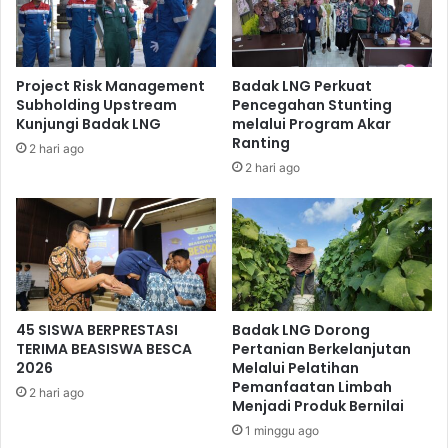
Serah terima pembagian zakat fitrah kepada para mustahik.
Project Risk Management
Badak LNG Perkuat
Zakat fitrah berupa 5 kilogram beras dan uang 100 ribu
Subholding Upstream
Pencegahan Stunting
rupiah yang disalurkan LAZ Yaumil sangat dirasakan
Kunjungi Badak LNG
melalui Program Akar
manfaatnya bagi para penerima, khususnya dalam
Ranting
2 hari ago
membantu meringankan biaya keperluan hidup menjelang
2 hari ago
Idul Fitri 1439 H (*).
45 SISWA BERPRESTASI
Badak LNG Dorong
TERIMA BEASISWA BESCA
Pertanian Berkelanjutan
2026
Melalui Pelatihan
Pemanfaatan Limbah
2 hari ago
Menjadi Produk Bernilai
1 minggu ago