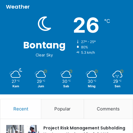
Weather
26
℃
Bontang
27º - 25º
80%
5.3 km/h
Clear Sky
27
29
30
30
29
℃
℃
℃
℃
℃
Kam
Jum
Sab
Ming
Sen
Recent
Popular
Comments
Project Risk Management Subholding