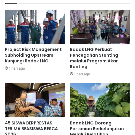
melaksanakan program CSR yang benar-benar tepat
sasaran. kegiatan ini dapat meningkatkan kualitas Welder
di kota Bontang.
Project Risk Management
Badak LNG Perkuat
Subholding Upstream
Pencegahan Stunting
Kunjungi Badak LNG
melalui Program Akar
Ranting
1 hari ago
1 hari ago
Uji praktek dilakukan oleh para peserta sertifikasi welder migas.
45 SISWA BERPRESTASI
Badak LNG Dorong
TERIMA BEASISWA BESCA
Pertanian Berkelanjutan
2026
Melalui Pelatihan
Kegiatan sertifikasi welder migas seperti ini telah