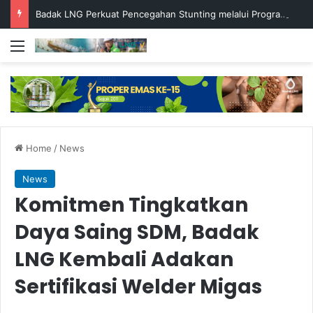
Badak LNG Perkuat Pencegahan Stunting melalui Program Akar Ranting
Menu
Home
/
News
News
Komitmen Tingkatkan
Daya Saing SDM, Badak
LNG Kembali Adakan
Sertifikasi Welder Migas