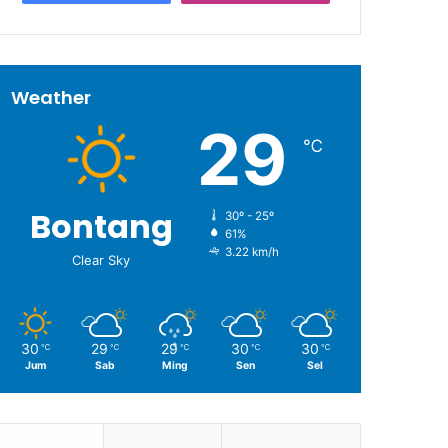
Weather
29
℃
Bontang
30º - 25º
61%
3.22 km/h
Clear Sky
30
29
29
30
30
℃
℃
℃
℃
℃
Jum
Sab
Ming
Sen
Sel