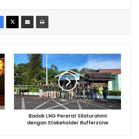
Facebook
X
Share via Email
Print
Badak
LNG
Pererat
Silaturahmi
dengan
Stakeholder
Bufferzone
Badak LNG Pererat Silaturahmi
dengan Stakeholder Bufferzone