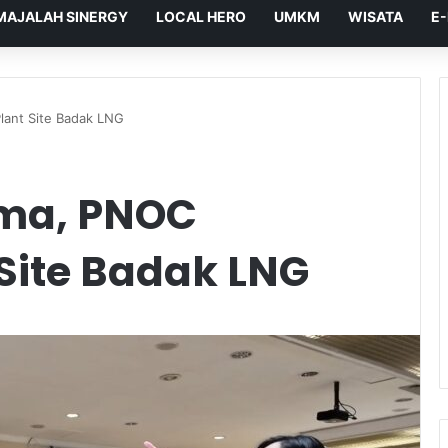
MAJALAH SINERGY
LOCAL HERO
UMKM
WISATA
E
Plant Site Badak LNG
ama, PNOC
 Site Badak LNG