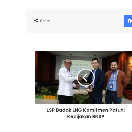
Share
LSP
Badak
LNG
Komitmen
Patuhi
Kebijakan
BNSP
LSP Badak LNG Komitmen Patuhi
Kebijakan BNSP