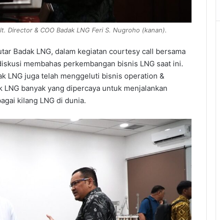
. Director & COO Badak LNG Feri S. Nugroho (kanan).
putar Badak LNG, dalam kegiatan courtesy call bersama
diskusi membahas perkembangan bisnis LNG saat ini.
ak LNG juga telah menggeluti bisnis operation &
k LNG banyak yang dipercaya untuk menjalankan
gai kilang LNG di dunia.