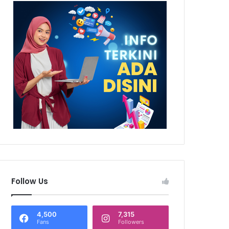
Follow Us
4,500
7,315
Fans
Followers