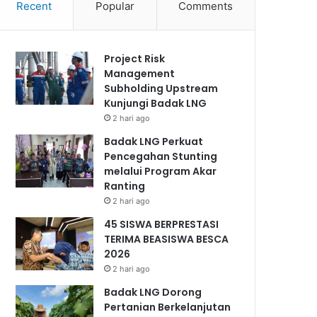
Recent
Popular
Comments
Project Risk
Management
Subholding Upstream
Kunjungi Badak LNG
2 hari ago
Badak LNG Perkuat
Pencegahan Stunting
melalui Program Akar
Ranting
2 hari ago
45 SISWA BERPRESTASI
TERIMA BEASISWA BESCA
2026
2 hari ago
Badak LNG Dorong
Pertanian Berkelanjutan