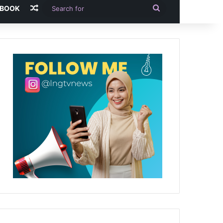
Random Article
Search
-BOOK
for