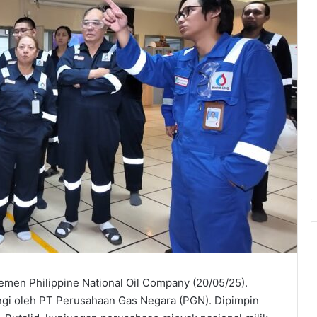
men Philippine National Oil Company (20/05/25).
gi oleh PT Perusahaan Gas Negara (PGN). Dipimpin