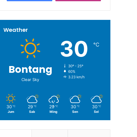
Weather
30
℃
Bontang
30º - 25º
60%
3.23 km/h
Clear Sky
30
29
29
30
30
℃
℃
℃
℃
℃
Jum
Sab
Ming
Sen
Sel