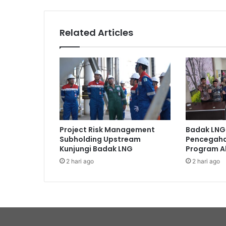
Related Articles
Project Risk Management
Badak LNG
Subholding Upstream
Pencegaha
Kunjungi Badak LNG
Program A
2 hari ago
2 hari ago