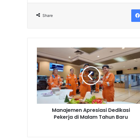
Share
Manajemen
Apresiasi
Dedikasi
Pekerja
di
Malam
Tahun
Baru
Manajemen Apresiasi Dedikasi
Pekerja di Malam Tahun Baru