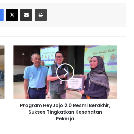
Facebook
X
Share via Email
Print
Program
HeyJojo
2.0
Resmi
Berakhir,
Sukses
Tingkatkan
Kesehatan
Pekerja
Program HeyJojo 2.0 Resmi Berakhir,
Sukses Tingkatkan Kesehatan
Pekerja