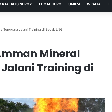
MAJALAH SINERGY
LOCAL HERO
UMKM
WISATA
E
a Tenggara Jalani Training di Badak LNG
T Amman Mineral
Jalani Training di