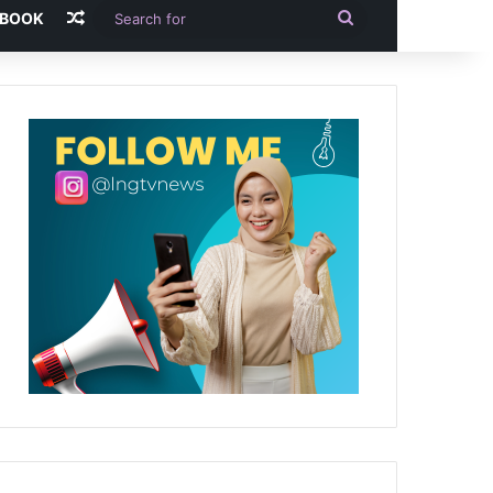
Random Article
Search
-BOOK
for