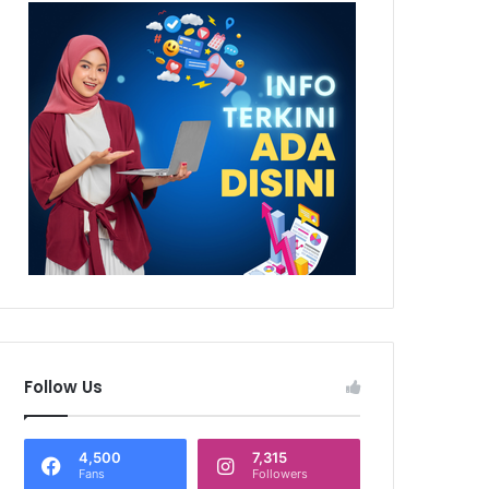
Follow Us
4,500
7,315
Fans
Followers