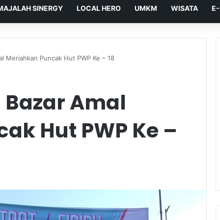
MAJALAH SINERGY
LOCAL HERO
UMKM
WISATA
E
al Meriahkan Puncak Hut PWP Ke – 18
 Bazar Amal
cak Hut PWP Ke –