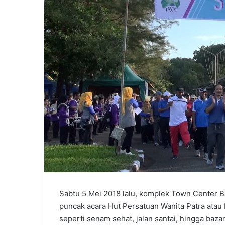
Sabtu 5 Mei 2018 lalu, komplek Town Center 
puncak acara Hut Persatuan Wanita Patra atau
seperti senam sehat, jalan santai, hingga baza