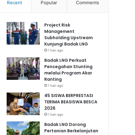
Recent
Popular
Comments
Project Risk
Management
Subholding Upstream
Kunjungi Badak LNG
1 hari ago
Badak LNG Perkuat
Pencegahan Stunting
melalui Program Akar
Ranting
1 hari ago
45 SISWA BERPRESTASI
TERIMA BEASISWA BESCA
2026
1 hari ago
Badak LNG Dorong
Pertanian Berkelanjutan