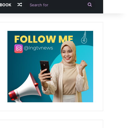
Random Article
Search
-BOOK
for