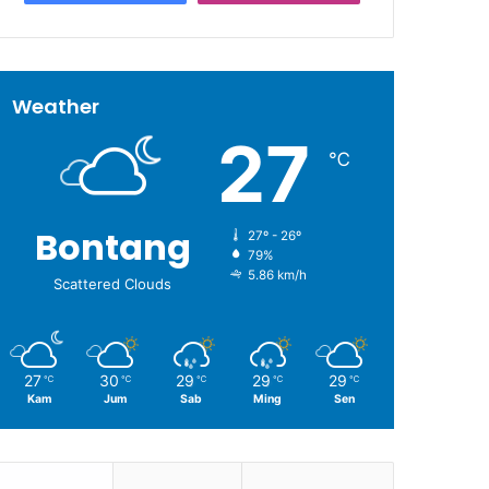
Weather
27
℃
Bontang
27º - 26º
79%
5.86 km/h
Scattered Clouds
27
30
29
29
29
℃
℃
℃
℃
℃
Kam
Jum
Sab
Ming
Sen