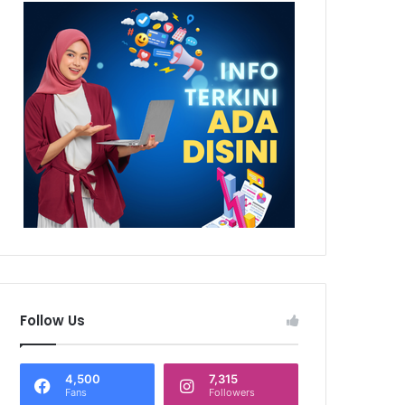
Follow Us
4,500
7,315
Fans
Followers