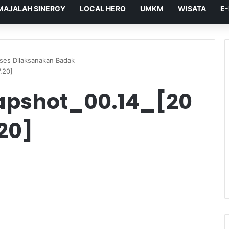
MAJALAH SINERGY
LOCAL HERO
UMKM
WISATA
E
ses Dilaksanakan Badak
.20]
pshot_00.14_[20
20]