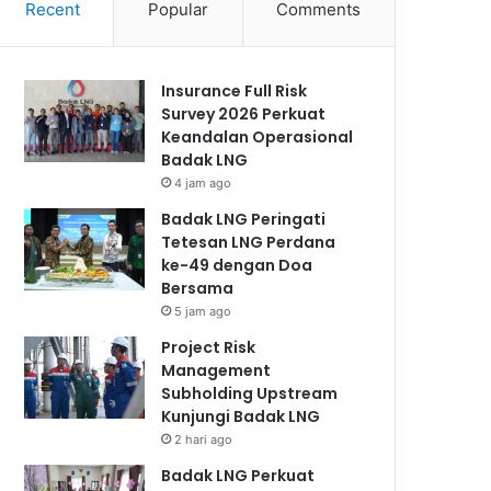
Recent
Popular
Comments
Insurance Full Risk
Survey 2026 Perkuat
Keandalan Operasional
Badak LNG
4 jam ago
Badak LNG Peringati
Tetesan LNG Perdana
ke-49 dengan Doa
Bersama
5 jam ago
Project Risk
Management
Subholding Upstream
Kunjungi Badak LNG
2 hari ago
Badak LNG Perkuat