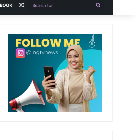
Random Article
Search
-BOOK
for