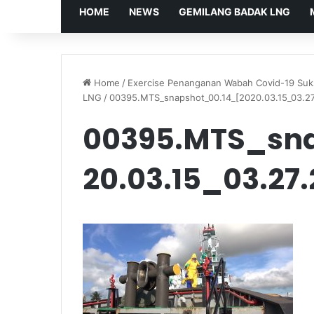
HOME
NEWS
GEMILANG BADAK LNG
Home
/
Exercise Penanganan Wabah Covid-19 Suk
LNG
/
00395.MTS_snapshot_00.14_[2020.03.15_03.27
00395.MTS_sna
20.03.15_03.27.