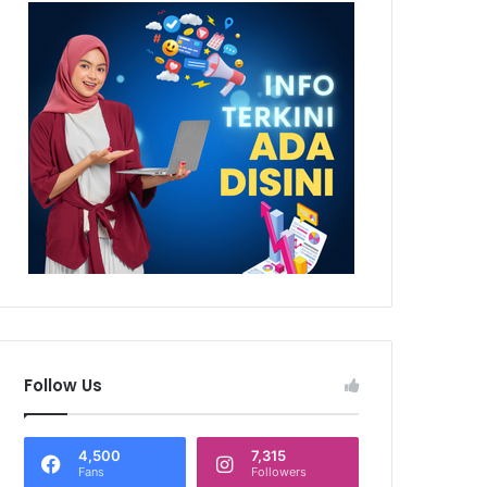
Follow Us
4,500
7,315
Fans
Followers