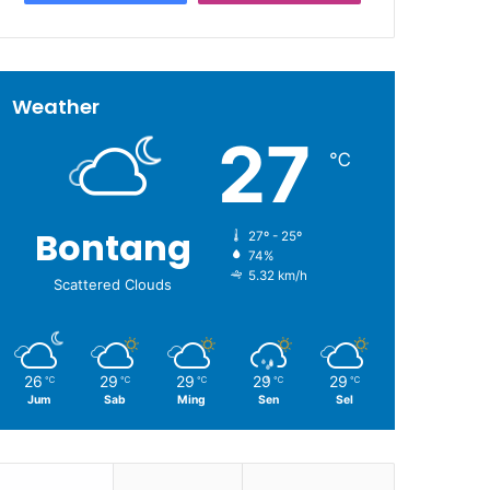
Weather
27
℃
Bontang
27º - 25º
74%
5.32 km/h
Scattered Clouds
26
29
29
29
29
℃
℃
℃
℃
℃
Jum
Sab
Ming
Sen
Sel