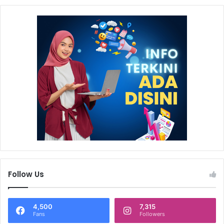
Follow Us
4,500
7,315
Fans
Followers