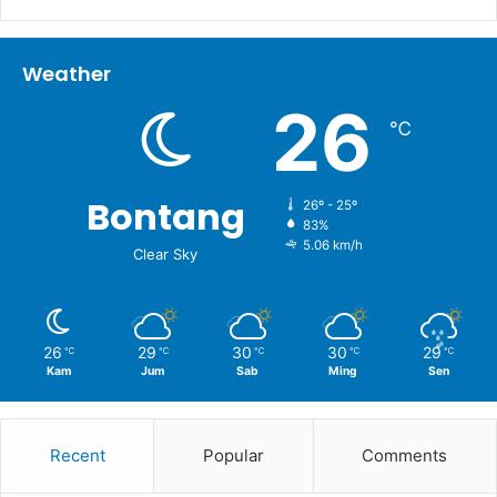
Weather
26
℃
Bontang
26º - 25º
83%
5.06 km/h
Clear Sky
26
29
30
30
29
℃
℃
℃
℃
℃
Kam
Jum
Sab
Ming
Sen
Recent
Popular
Comments