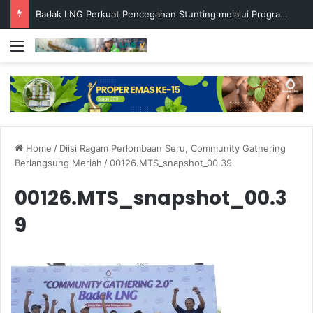
Badak LNG Perkuat Pencegahan Stunting melalui Program Akar Ranting
Menu
Home
/
Diisi Ragam Perlombaan Seru, Community Gathering
Berlangsung Meriah
/
00126.MTS_snapshot_00.39
00126.MTS_snapshot_00.3
9