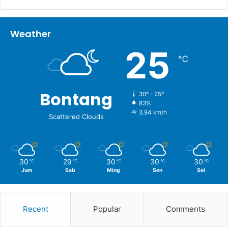
Weather
25
℃
Bontang
30º - 25º
83%
3.94 km/h
Scattered Clouds
30
29
30
30
30
℃
℃
℃
℃
℃
Jum
Sab
Ming
Sen
Sel
Recent
Popular
Comments