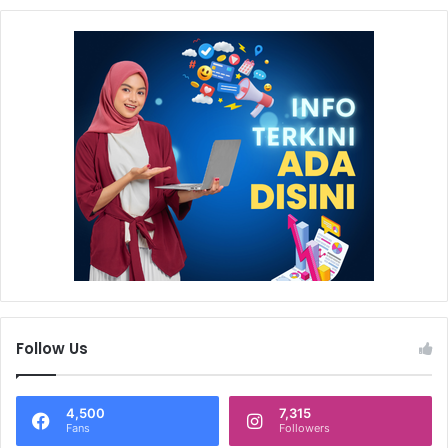
Follow Us
4,500
7,315
Fans
Followers