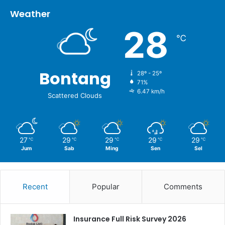
Weather
28
℃
Bontang
28º - 25º
71%
6.47 km/h
Scattered Clouds
27
29
29
29
29
℃
℃
℃
℃
℃
Jum
Sab
Ming
Sen
Sel
Recent
Popular
Comments
Insurance Full Risk Survey 2026