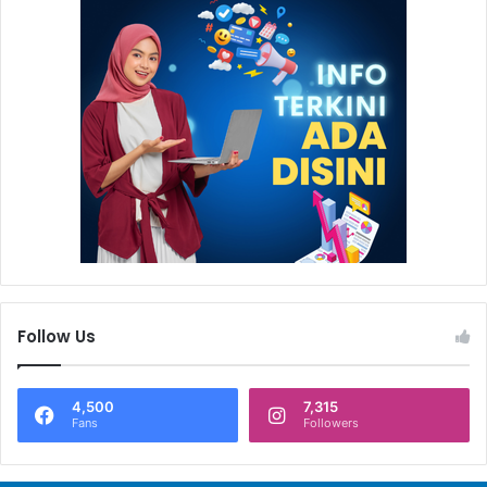
Dalam kegiatan ini Badak LNG juga membagikan tumbler
bagi seluruh peserta yang hadir. Hal tersebut merupakan
upaya Badak LNG untuk mengajak masyarakat kota
Bontang agar berpartisipasi aktif dalam pengurangan
sampah plastik (*).
Follow Us
4,500
7,315
Fans
Followers