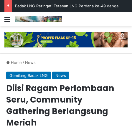
Badak LNG Peringati Tetesan LNG Perdana ke-49 dengan Doa Bersama
Menu
Home
/
News
Gemilang Badak LNG
News
Diisi Ragam Perlombaan
Seru, Community
Gathering Berlangsung
Meriah