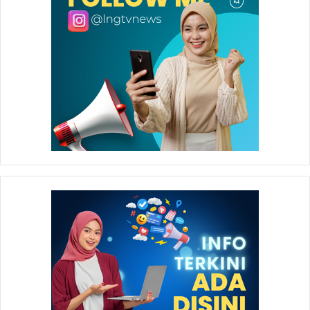
“Kalau tahun sebelumnya hanya ada wawancara dan
presentasi di depan manajemen, namun karena terbentur
waktu tidak semua kelompok dapat melakukan presentasi,
sehingga proses sharing juga jadi terbatas. Oleh karena itu
diputuskan untuk membuat pameran atau expo,” jelas
Purnomo.
Expo dan pameran ternyata membuat konvensi CIP 2017
kali ini lebih ramai dan menarik. Terutama karena seluruh
jajaran Manajemen Badak LNG dapat berkumpul di satu
tempat dan melihat serta melakukan tanya jawab dengan
para peserta tentang improvement yang mereka usung.
Selain itu dukungan siaran live dari LNG TV juga membuat
semua hadirin dapat melihat proses presentasi dari
masing-masing peserta. Hal ini tentu membuat proses
sharing knowledge dapat melibatkan dan menjangkau
lebih banyak pihak, baik peserta, hadirin, maupun