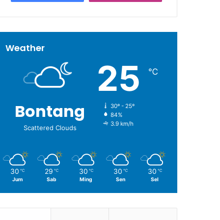
Weather
25
℃
Bontang
30º - 25º
84%
3.9 km/h
Scattered Clouds
30
29
30
30
30
℃
℃
℃
℃
℃
Jum
Sab
Ming
Sen
Sel