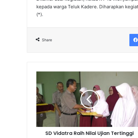
kepada warga Teluk Kadere. Diharapkan kegia
(*).
Share
SD
Vidatra
Raih
Nilai
Ujian
Tertinggi
se-
Kota
Bontang
SD Vidatra Raih Nilai Ujian Tertinggi