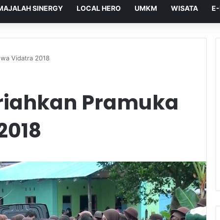
MAJALAH SINERGY
LOCAL HERO
UMKM
WISATA
E
wa Vidatra 2018
riahkan Pramuka
2018