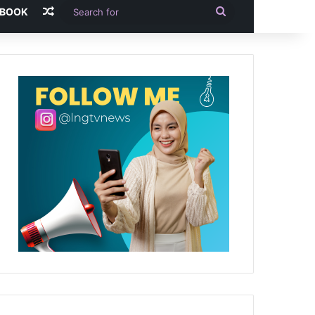
Random Article
Search
-BOOK
for