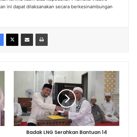
tan ini dapat dilaksanakan secara berkesinambungan
Facebook
X
Share via Email
Print
Badak
LNG
Serahkan
Bantuan
14
Juta
ke
Masjid
At
Badak LNG Serahkan Bantuan 14
Taqwa