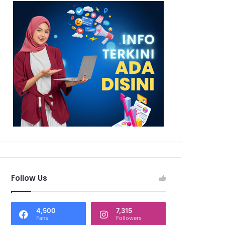
Follow Us
4,500
7,315
Fans
Followers