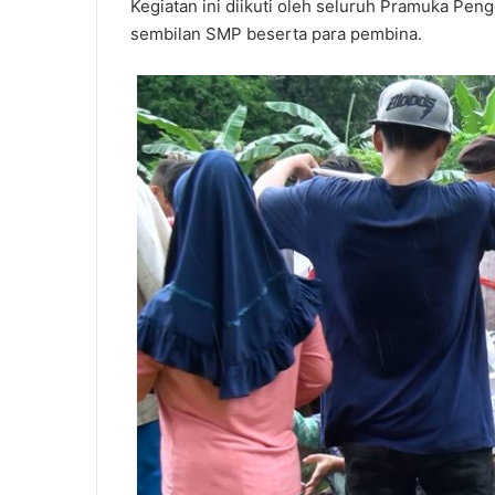
Kegiatan ini diikuti oleh seluruh Pramuka Peng
sembilan SMP beserta para pembina.