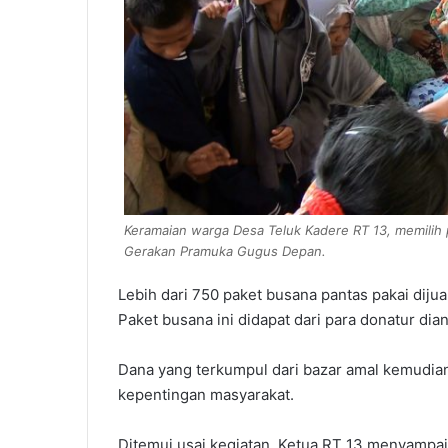
Keramaian warga Desa Teluk Kadere RT 13, memilih p
Gerakan Pramuka Gugus Depan.
Lebih dari 750 paket busana pantas pakai diju
Paket busana ini didapat dari para donatur dian
Dana yang terkumpul dari bazar amal kemudia
kepentingan masyarakat.
Ditemui usai kegiatan, Ketua RT 13 menyampai