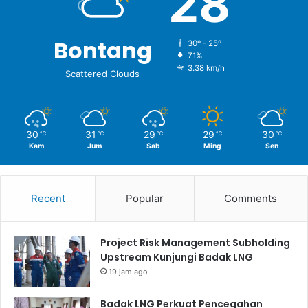
28
Bontang
30º - 25º
71%
3.38 km/h
Scattered Clouds
30
31
29
29
30
℃
℃
℃
℃
℃
Kam
Jum
Sab
Ming
Sen
Recent
Popular
Comments
Project Risk Management Subholding
Upstream Kunjungi Badak LNG
19 jam ago
Badak LNG Perkuat Pencegahan