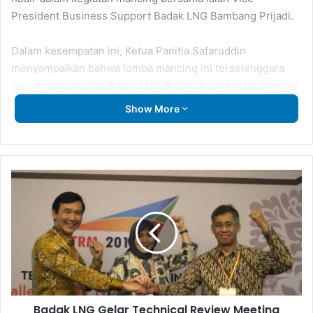
President Business Support Badak LNG Bambang Prijadi.
Dalam kesempatan ini, Ketua Panitia Safaruddin
menyampaikan bahwa lomba mancing ini terselenggara
atas dukungan dari Bapor LNG Badak. Kegiatan ini menjadi
sarana refreshing dan ajang menjalin silaturahmi antar
Show More
pecinta olahraga memancing.
Badak
LNG
Gelar
Technical
Review
Meeting
Tahun
2018
Badak LNG Gelar Technical Review Meeting