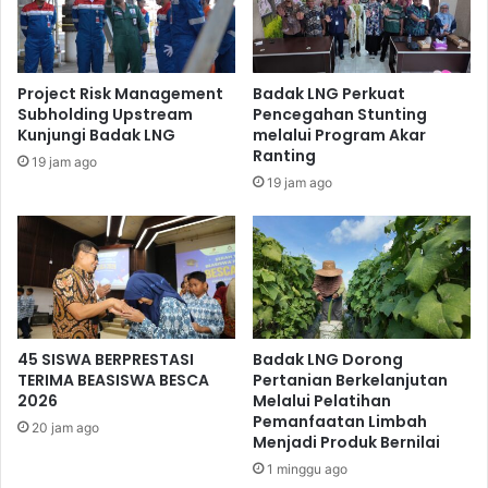
Project Risk Management
Badak LNG Perkuat
Subholding Upstream
Pencegahan Stunting
Kunjungi Badak LNG
melalui Program Akar
Ranting
19 jam ago
19 jam ago
Ikan hasil tangkapan peserta dikembalikan lagi ke kolam
pemancingan.
Selain menjadi ajang bersilaturahmi dan refreshing, lomba
mancing sengaja diadakan untuk memfasilitasi para
pekerja dan mitra kerja yang memiliki kegemaran
memancing. Hal tersebut sesuai tema yang diusung dalam
45 SISWA BERPRESTASI
Badak LNG Dorong
kegiatan lomba mancing yakni “Memancing Menjadi Ajang
TERIMA BEASISWA BESCA
Pertanian Berkelanjutan
Silaturahmi dan Membangun Rasa Persaudaraan”.
2026
Melalui Pelatihan
Pemanfaatan Limbah
20 jam ago
Menjadi Produk Bernilai
Melalui kegiatan ini, Vice President Business Support
1 minggu ago
Badak LNG Bambang Prijadi berharap para pekerja dan