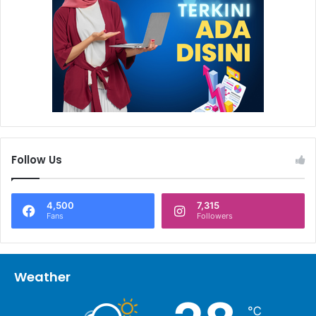
Follow Us
4,500
7,315
Fans
Followers
Weather
℃