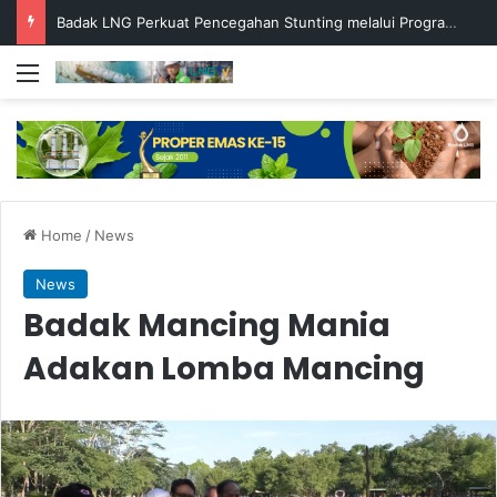
Badak LNG Perkuat Pencegahan Stunting melalui Program Akar Ranting
Menu
Home
/
News
News
Badak Mancing Mania
Adakan Lomba Mancing