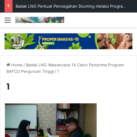
Badak LNG Perkuat Pencegahan Stunting melalui Program Akar Ranting
Menu
Home
/
Badak LNG Wawancarai 14 Calon Penerima Program
BAFCO Perguruan Tinggi
/
1
1