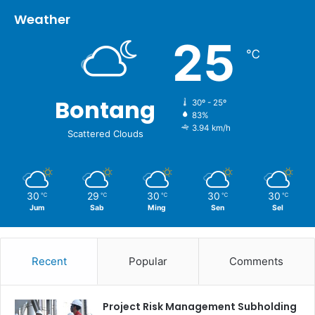
Weather
25
℃
Bontang
30º - 25º
83%
3.94 km/h
Scattered Clouds
30
29
30
30
30
℃
℃
℃
℃
℃
Jum
Sab
Ming
Sen
Sel
Recent
Popular
Comments
Project Risk Management Subholding