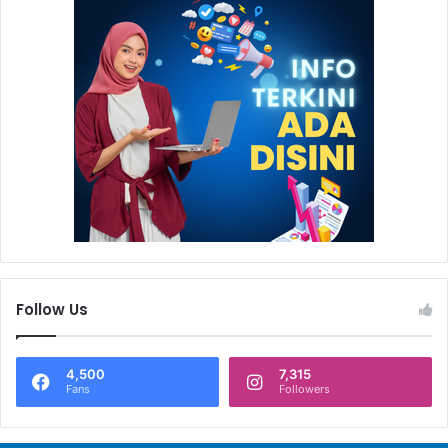
Follow Us
4,500
7,315
Fans
Followers