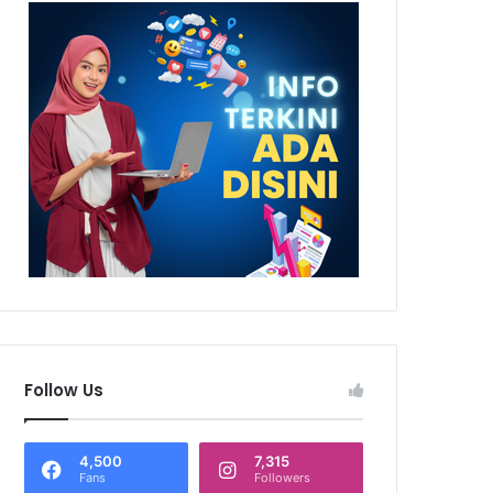
Follow Us
4,500
7,315
Fans
Followers