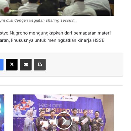
m diisi dengan kegiatan sharing session.
listyo Nugroho mengungkapkan dari pemaparan materi
jaran, khususnya untuk meningkatkan kinerja HSSE.
Facebook
X
Share via Email
Print
Tujuh
Pekerja
Terima
Penghargaan
Pekerja
Derajat