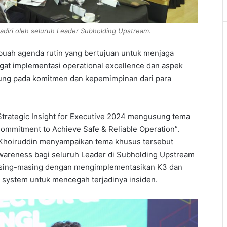
diri oleh seluruh Leader Subholding Upstream.
uah agenda rutin yang bertujuan untuk menjaga
t implementasi operational excellence dan aspek
ung pada komitmen dan kepemimpinan dari para
rategic Insight for Executive 2024 mengusung tema
ommitment to Achieve Safe & Reliable Operation”.
Khoiruddin menyampaikan tema khusus tersebut
wareness bagi seluruh Leader di Subholding Upstream
 masing-masing dengan mengimplementasikan K3 dan
t system untuk mencegah terjadinya insiden.