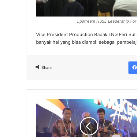
Upstream HSSE Leadership Foru
Vice President Production Badak LNG Feri Su
banyak hal yang bisa diambil sebagai pembela
Share
Badak
LNG
Raih
3
Penghargaan
Dari