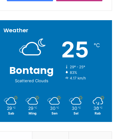
Weather
25
℃
Bontang
29º - 25º
83%
4.17 km/h
Scattered Clouds
29
29
30
30
30
℃
℃
℃
℃
℃
Sab
Ming
Sen
Sel
Rab