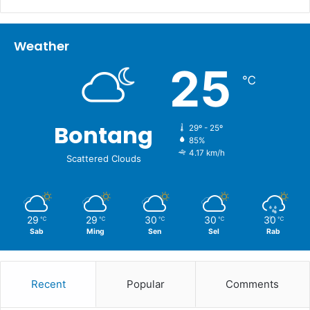
Weather
25
℃
Bontang
29º - 25º
85%
4.17 km/h
Scattered Clouds
29
29
30
30
30
℃
℃
℃
℃
℃
Sab
Ming
Sen
Sel
Rab
Recent
Popular
Comments