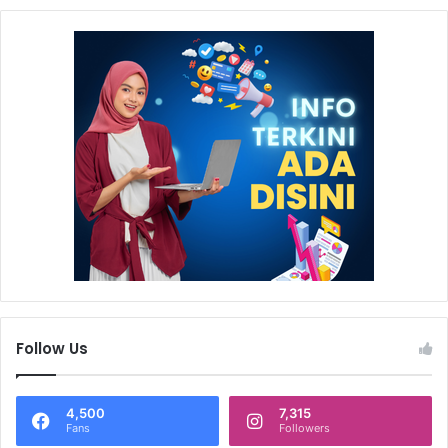
Follow Us
4,500
7,315
Fans
Followers