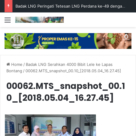
Badak LNG Peringati Tetesan LNG Perdana ke-49 dengan Doa Bersama
Menu
Home
/
Badak LNG Serahkan 4000 Bibit Lele ke Lapas
Bontang
/
00062.MTS_snapshot_00.10_[2018.05.04_16.27.45]
00062.MTS_snapshot_00.1
0_[2018.05.04_16.27.45]