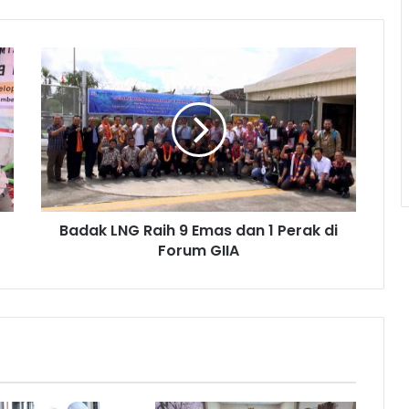
Badak
LNG
Raih
9
Emas
dan
1
Perak
di
Badak LNG Raih 9 Emas dan 1 Perak di
Forum
GIIA
Forum GIIA