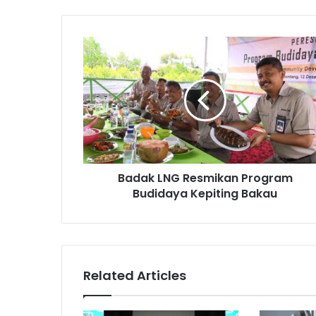
Badak
LNG
Resmikan
Program
Budidaya
Kepiting
Bakau
Badak LNG Resmikan Program
Budidaya Kepiting Bakau
Related Articles