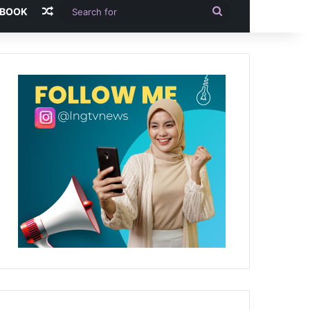
Random Article
Search
-BOOK
for