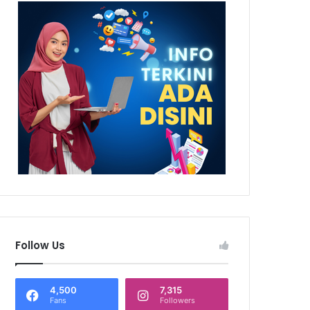
Follow Us
4,500
7,315
Fans
Followers