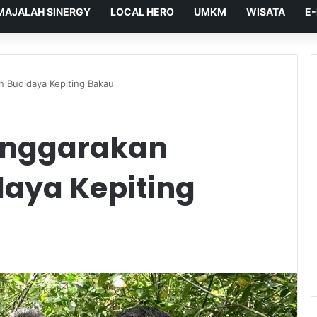
MAJALAH SINERGY
LOCAL HERO
UMKM
WISATA
E
n Budidaya Kepiting Bakau
enggarakan
daya Kepiting