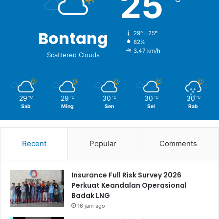
25
Bontang
29º - 25º
82%
3.47 km/h
Scattered Clouds
29
29
30
30
30
℃
℃
℃
℃
℃
Sab
Ming
Sen
Sel
Rab
Recent
Popular
Comments
Insurance Full Risk Survey 2026
Perkuat Keandalan Operasional
Badak LNG
16 jam ago