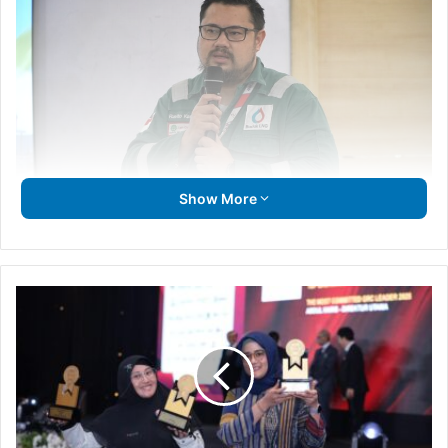
Show More
Senior Manager Human Capital Department Ravito Karismael pada
saat menyampaikan laporannya.
Senior Manager Human Capital Department Ravito
Badak
Karismael melaporkan bahwa setelah melalui proses
LNG
Sabet
seleksi yang cukup panjang untuk wilayah Kaltim dan
Tiga
Nasional terdapat 28 peserta yang diterima dari total
Penghargaan
15ribu lebih kandidat yang mendaftar. Namun dari 28
di
peserta tersebut yang mengikuti acara ini baru 12 peserta,
Ajang
terdiri dari 5 peserta GDP dan 7 peserta MT.
TOP