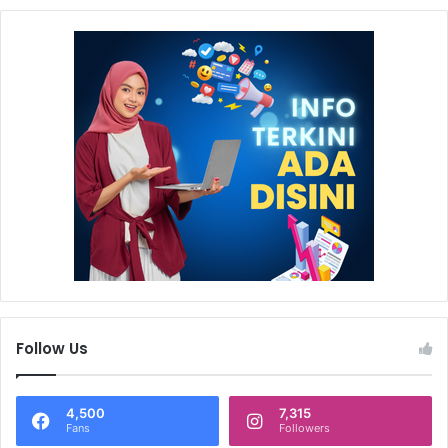
Follow Us
4,500
7,315
Fans
Followers