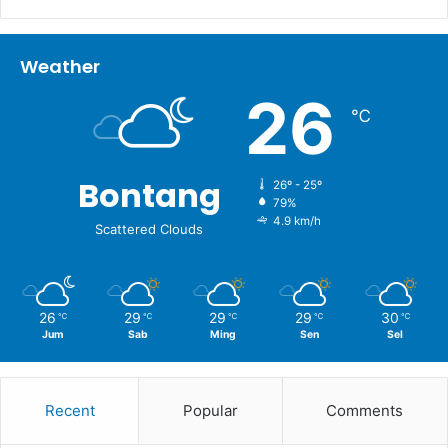
Weather
26
℃
Bontang
26º - 25º
79%
4.9 km/h
Scattered Clouds
26
29
29
29
30
℃
℃
℃
℃
℃
Jum
Sab
Ming
Sen
Sel
Recent
Popular
Comments