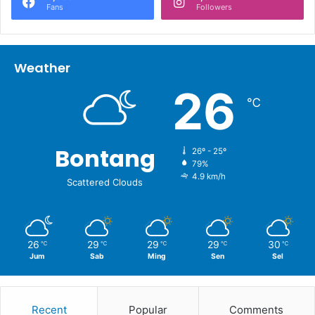
Fans
Followers
Weather
26
℃
Bontang
26º - 25º
79%
4.9 km/h
Scattered Clouds
26
29
29
29
30
℃
℃
℃
℃
℃
Jum
Sab
Ming
Sen
Sel
Recent
Popular
Comments