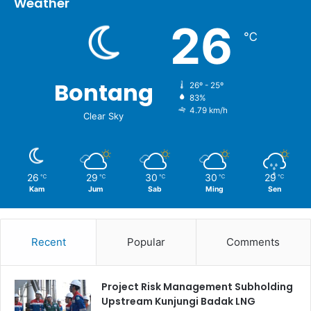
Weather
26
℃
Bontang
26º - 25º
83%
4.79 km/h
Clear Sky
26
29
30
30
29
℃
℃
℃
℃
℃
Kam
Jum
Sab
Ming
Sen
Recent
Popular
Comments
Project Risk Management Subholding
Upstream Kunjungi Badak LNG