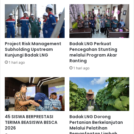
Project Risk Management
Badak LNG Perkuat
Subholding Upstream
Pencegahan Stunting
Peserta antusias ikuti kegiatan sertifikasi.
Kunjungi Badak LNG
melalui Program Akar
Ranting
1 hari ago
Kegiatan ini diharapkan dapat menciptakan tenaga
1 hari ago
scaffolder yang kompeten dan tersertifikasi dari kota
Bontang, dan memberikan kontribusi nyata bagi
pembangunan daerah, serta mendukung pertumbuhan
ekonomi yang berkelanjutan.
45 SISWA BERPRESTASI
Badak LNG Dorong
TERIMA BEASISWA BESCA
Pertanian Berkelanjutan
2026
Melalui Pelatihan
Pemanfaatan Limbah