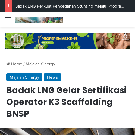
Badak LNG Perkuat Pencegahan Stunting melalui Program Akar Ranting
Menu
Home
/
Majalah Sinergy
Majalah Sinergy
News
Badak LNG Gelar Sertifikasi
Operator K3 Scaffolding
BNSP