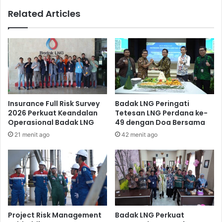
dampak ekonomi dan sosial, bagi kemakmuran suatu
Related Articles
Negara.
Insurance Full Risk Survey
Badak LNG Peringati
2026 Perkuat Keandalan
Tetesan LNG Perdana ke-
Operasional Badak LNG
49 dengan Doa Bersama
21 menit ago
42 menit ago
Predikat kategori Business Practitioner ini menunjukkan
kepedulian Badak LNG terhadap kemajuan UMKM yang
bertujuan untuk memperkuat kewirausahaan para pelaku
Project Risk Management
Badak LNG Perkuat
UMKM khususnya di Kalimantan Timur yang berdaya