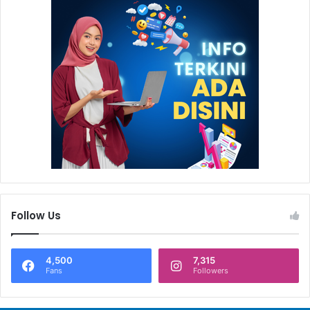
Follow Us
4,500
7,315
Fans
Followers