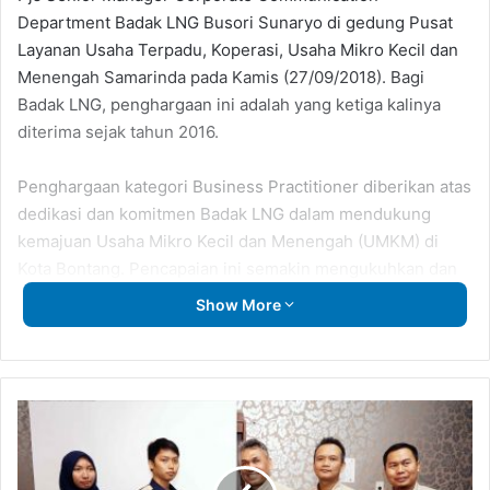
Department Badak LNG Busori Sunaryo di gedung Pusat
Layanan Usaha Terpadu, Koperasi, Usaha Mikro Kecil dan
Menengah Samarinda pada Kamis (27/09/2018). Bagi
Badak LNG, penghargaan ini adalah yang ketiga kalinya
diterima sejak tahun 2016.
Penghargaan kategori Business Practitioner diberikan atas
dedikasi dan komitmen Badak LNG dalam mendukung
kemajuan Usaha Mikro Kecil dan Menengah (UMKM) di
Kota Bontang. Pencapaian ini semakin mengukuhkan dan
melengkapi pengakuan atas peran positif program
Show More
Comdev Badak LNG dalam pemberdayaan ekonomi dan
sosial masyarakat. Dimana sebelumnya, Badak LNG juga
menerima 3 penghargaan dalam Ajang Indonesian
Sustainable Development Goals Award (ISDA) 2018
Gitut
dengan penghargaan tertingginya di bidang UMKM.
Yuliaskar
Sambut
15