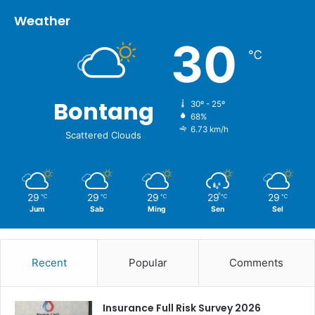
Weather
30
℃
Bontang
30º - 25º
68%
6.73 km/h
Scattered Clouds
29
29
29
29
29
℃
℃
℃
℃
℃
Jum
Sab
Ming
Sen
Sel
Recent
Popular
Comments
Insurance Full Risk Survey 2026