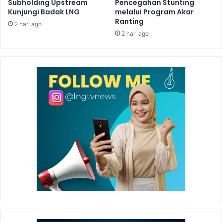
Subholding Upstream
Pencegahan Stunting
saing tinggi, tampil percaya diri menghadapi persaingan
Kunjungi Badak LNG
melalui Program Akar
yang semakin kompetitif di tingkat nasional maupun global.
Ranting
2 hari ago
Predikat tersebut semakin memperkuat komitmen Badak
2 hari ago
LNG untuk berpartisipasi dalam pembangunan di
Indonesia khususnya di Kalimantan Timur melalui berbagai
program
Community Development
dalam mendukung cita-
cita Badak LNG yaitu “Maju Bersama Masyarakat” (*).