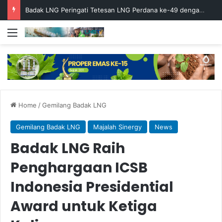
Badak LNG Peringati Tetesan LNG Perdana ke-49 dengan Doa Bersama
Menu
Home
/
Gemilang Badak LNG
Gemilang Badak LNG
Majalah Sinergy
News
Badak LNG Raih
Penghargaan ICSB
Indonesia Presidential
Award untuk Ketiga