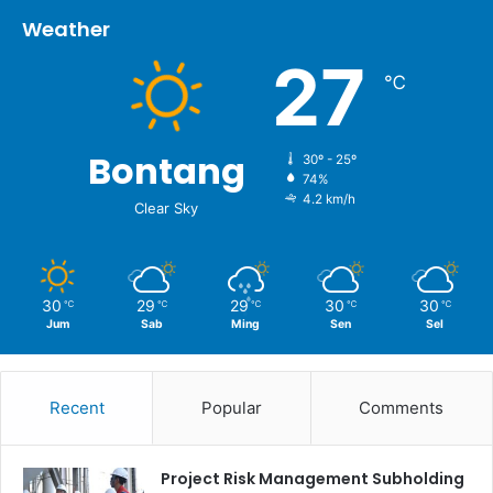
Weather
27
℃
Bontang
30º - 25º
74%
4.2 km/h
Clear Sky
30
29
29
30
30
℃
℃
℃
℃
℃
Jum
Sab
Ming
Sen
Sel
Recent
Popular
Comments
Project Risk Management Subholding