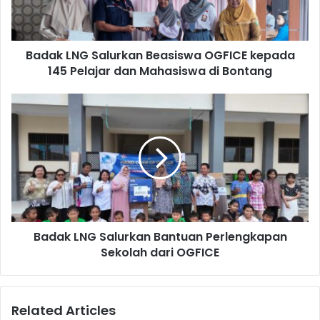
yang terkumpul selanjutnya dipilah untuk mendukung
145
Pelajar
pengelolaan yang lebih bertanggung jawab dan
dan
berkelanjutan.
Badak LNG Salurkan Beasiswa OGFICE kepada
Mahasiswa
di
145 Pelajar dan Mahasiswa di Bontang
Bontang
Badak
LNG
Salurkan
Bantuan
Perlengkapan
Sekolah
dari
OGFICE
Badak LNG Salurkan Bantuan Perlengkapan
Peserta antusias mengikuti aksi bersih-bersih.
Sekolah dari OGFICE
Melalui kegiatan ini, Badak LNG berharap dapat
meningkatkan kesadaran seluruh elemen masyarakat akan
Related Articles
pentingnya menjaga kebersihan lingkungan serta