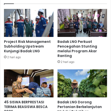
melakukan pengelolaan sampah secara tepat. Peringatan
Hari Peduli Sampah Nasional ini juga menjadi momentum
untuk memperkuat kolaborasi antara perusahaan, mitra
kerja, dan dunia pendidikan dalam mewujudkan lingkungan
yang lebih bersih dan sehat.
Project Risk Management
Badak LNG Perkuat
Subholding Upstream
Pencegahan Stunting
Kunjungi Badak LNG
melalui Program Akar
Ranting
2 hari ago
2 hari ago
45 SISWA BERPRESTASI
Badak LNG Dorong
TERIMA BEASISWA BESCA
Pertanian Berkelanjutan