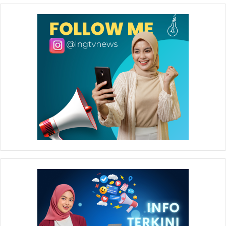
Inc, dan semuanya diukur dengan standar yang sama, dan
Badak LNG berada di peringkat pertama.
Itulah salah satu berkah kompetisi, dengan kompetitor
yang jelas dan target yang jelas, tidak ada yang bisa
mendebat pencapaian atau prestasi sebuah Perusahaan.
Atau bisa kita lihat salah satu proses Badak LNG dalam
memperbaiki diri karena sebuah kompetisi dapat dilihat
dari pencapaian Penghargaan PROPER (Program Penilaian
Peringkat Kinerja Perusahaan dalam Pengelolaan
Lingkungan Hidup). Tidak bisa dipungkiri bahwa
penghargaan PROPER ini adalah sebuah kompetisi juga
yang berlangsung antar perusahaan dengan tema yang
sama: pengelolaan lingkungan hidup.
Seperti yang kita tahu pada awalnya Badak LNG sempat
mendapatkan Proper Hijau tiga kali berturut-turut (2008-