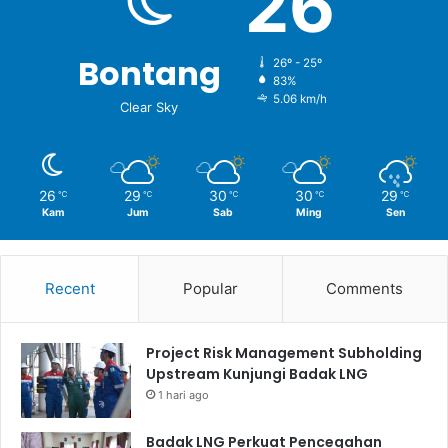
26
Bontang
26º - 25º
83%
5.06 km/h
Clear Sky
26
29
30
30
29
℃
℃
℃
℃
℃
Kam
Jum
Sab
Ming
Sen
Recent
Popular
Comments
Project Risk Management Subholding
Upstream Kunjungi Badak LNG
1 hari ago
Badak LNG Perkuat Pencegahan