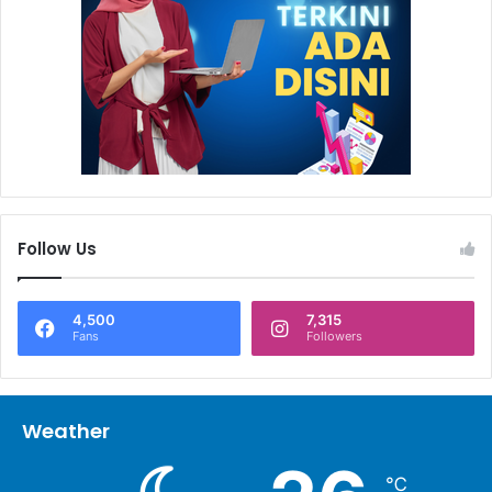
Follow Us
4,500
7,315
Fans
Followers
Weather
℃