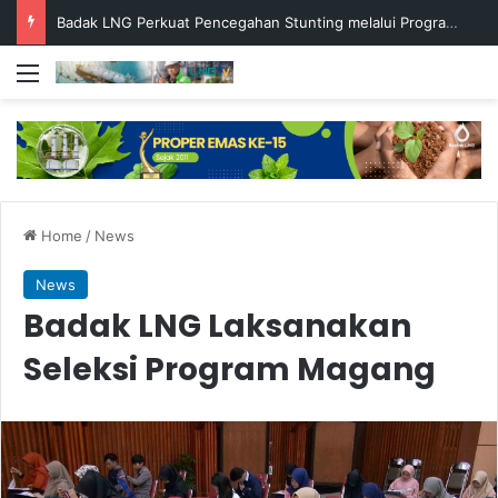
Badak LNG Perkuat Pencegahan Stunting melalui Program Akar Ranting
Menu
Home
/
News
News
Badak LNG Laksanakan
Seleksi Program Magang