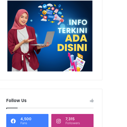
Follow Us
4,500
7,315
Fans
Followers