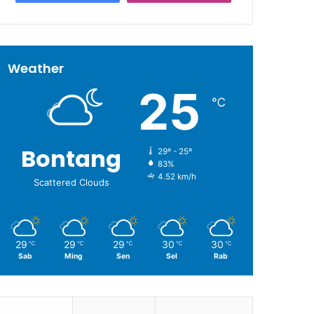
Weather
25
℃
Bontang
29º - 25º
83%
4.52 km/h
Scattered Clouds
29
29
29
30
30
℃
℃
℃
℃
℃
Sab
Ming
Sen
Sel
Rab