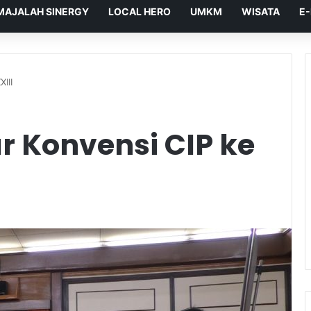
MAJALAH SINERGY
LOCAL HERO
UMKM
WISATA
E
III
r Konvensi CIP ke