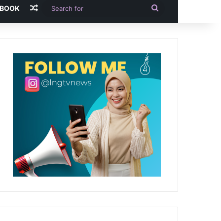
Random Article
Search
-BOOK
for